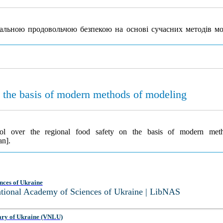
ональною продовольчою безпекою на основі сучасних методів 
on the basis of modern methods of modeling
trol over the regional food safety on the basis of modern me
an].
nces of Ukraine
National Academy of Sciences of Ukraine | LibNAS
ary of Ukraine (VNLU)