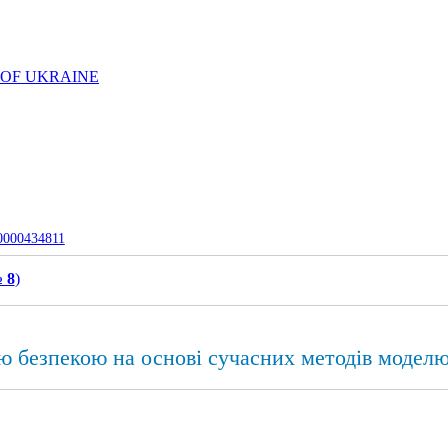
 OF UKRAINE
-0000434811
 8
)
ю безпекою на основі сучасних методів модел