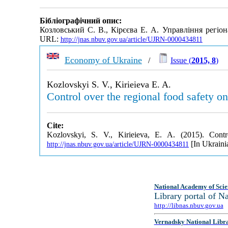
Бібліографічний опис:
Козловський С. В., Кірєєва Е. А. Управління регі
URL:
http://jnas.nbuv.gov.ua/article/UJRN-0000434811
Economy of Ukraine
/
Issue (
2015, 8
)
Kozlovskyi S. V., Kirieieva E. A.
Control over the regional food safety 
Cite:
Kozlovskyi, S. V., Kirieieva, E. A. (2015). Con
[In Ukraini
http://jnas.nbuv.gov.ua/article/UJRN-0000434811
National Academy of Scie
Library portal of 
http://libnas.nbuv.gov.ua
Vernadsky National Libr