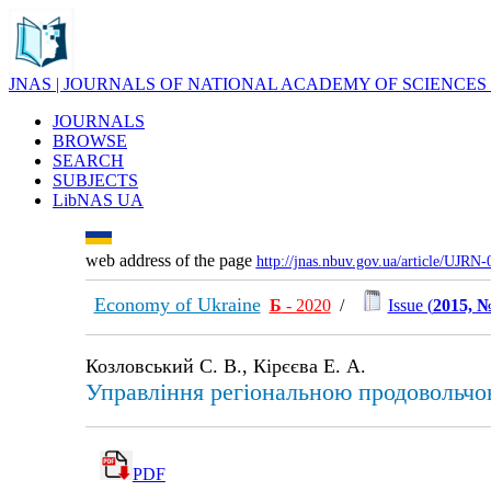
JNAS | JOURNALS OF NATIONAL ACADEMY OF SCIENCES
JOURNALS
BROWSE
SEARCH
SUBJECTS
LibNAS UA
web address of the page
http://jnas.nbuv.gov.ua/article/UJRN
Economy of Ukraine
Б
- 2020
/
Issue (
2015, №
Козловський С. В., Кірєєва Е. А.
Управління регіональною продовольчо
PDF