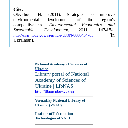
Cite:
Obykhod, H. (2011). Strategies to improve
environmental development of the region's
competitiveness.
Environmental Economics and
Sustainable Development
, 2011, 147-154.
[In
http://jnas.nbuv.gov.ua/article/UJRN-0000454765
Ukrainian].
National Academy of Sciences of
Ukraine
Library portal of National
Academy of Sciences of
Ukraine | LibNAS
http://libnas.nbuv.gov.ua
Vernadsky National Library of
Ukraine (VNLU)
Institute of Information
Technologies of VNLU