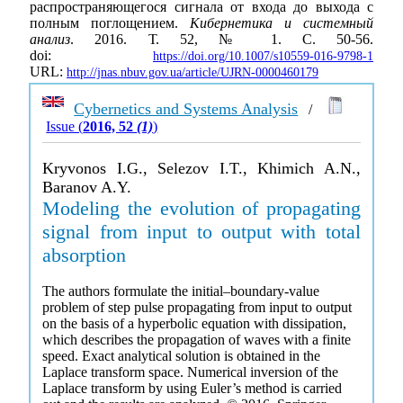
распространяющегося сигнала от входа до выхода с
полным поглощением.
Кибернетика и системный
анализ
. 2016. Т. 52, № 1. С. 50-56.
doi:
https://doi.org/10.1007/s10559-016-9798-1
URL:
http://jnas.nbuv.gov.ua/article/UJRN-0000460179
Cybernetics and Systems Analysis
/
Issue (
2016, 52
(1)
)
Kryvonos I.G., Selezov I.T., Khimich A.N.,
Baranov A.Y.
Modeling the evolution of propagating
signal from input to output with total
absorption
The authors formulate the initial–boundary-value
problem of step pulse propagating from input to output
on the basis of a hyperbolic equation with dissipation,
which describes the propagation of waves with a finite
speed. Exact analytical solution is obtained in the
Laplace transform space. Numerical inversion of the
Laplace transform by using Euler’s method is carried