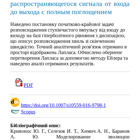
распространяющегося сигнала от входа
до выхода с полным поглощением
Наведено постановку початково-крайової задачі
розповсюдження ступінчастого імпульсу від входу до
виходу на базі гіперболічного рівняння з дисипацією,
що описує розповсюдження хвиль зі скінченною
швидкістю. Точний аналітичний розв'язок отримано в
просторі відображень Лапласа. Обчислено обернене
перетворення Лапласа за допомогою методу Ейлера та
наведено аналіз отриманих результатів.
PDF
https://doi.org/10.1007/s10559-016-9798-1
Scopus
Бібліографічний опис:
Кривонос Ю. Г., Селезов И. Т., Химич А. Н., Баранов
А. Ю. Моделирование эволюции