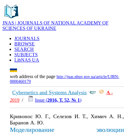
JNAS | JOURNALS OF NATIONAL ACADEMY OF
SCIENCES OF UKRAINE
JOURNALS
BROWSE
SEARCH
SUBJECTS
LibNAS UA
web address of the page
http://jnas.nbuv.gov.ua/article/UJRN-
0000460179
Cybernetics and Systems Analysis
А
-
2019
/
Issue (
2016, Т. 52, № 1
)
Кривонос Ю. Г., Селезов И. Т., Химич А. Н.,
Баранов А. Ю.
Моделирование эволюции