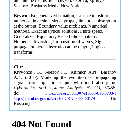
out and the results are analyzed. © 2016, Springer
Science+Business Media New York.
Keywords:
generalized equation, Laplace transform,
numerical inversion, signal propagation, total absorption
at the output, Boundary value problems, Numerical
methods, Exact analytical solutions, Finite speed,
Generalized Equations, Hyperbolic equations,
Numerical inversion, Propagation of waves, Signal
propagation, total absorption at the output, Laplace
transforms
Cite:
Kryvonos I.G., Selezov I.T., Khimich A.N., Baranov
A.Y. (2016). Modeling the evolution of propagating
signal from input to output with total absorption.
Cybernetics and Systems Analysis
, 52
(1)
, 50-56.
doi:
https://doi.org/10.1007/s10559-016-9798-1
[In
http://jnas.nbuv.gov.ua/article/UJRN-0000460179
Russian].