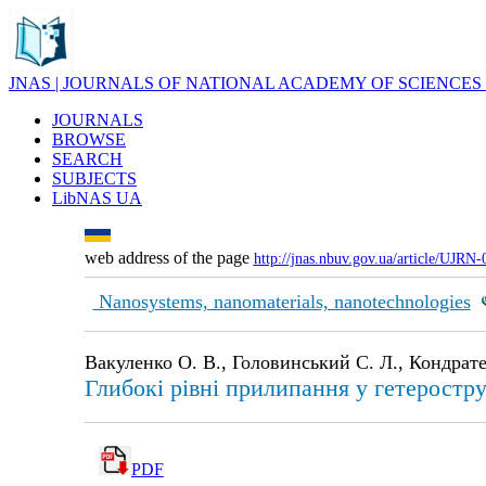
JNAS | JOURNALS OF NATIONAL ACADEMY OF SCIENCES
JOURNALS
BROWSE
SEARCH
SUBJECTS
LibNAS UA
web address of the page
http://jnas.nbuv.gov.ua/article/UJRN
Nanosystems, nanomaterials, nanotechnologies
Вакуленко О. В., Головинський С. Л., Кондрате
Глибокі рівні прилипання у гетеростр
PDF