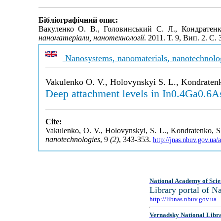
Бібліографічний опис:
Вакуленко О. В., Головинський С. Л., Кондратен
наноматеріали, нанотехнології
. 2011. Т. 9, Вип. 2. С
Nanosystems, nanomaterials, nanotechnolo
Vakulenko O. V., Holovynskyi S. L., Kondratenk
Deep attachment levels in In0.4Ga0.6A
Cite:
Vakulenko, O. V., Holovynskyi, S. L., Kondratenko, S
nanotechnologies
, 9
(2)
, 343-353.
http://jnas.nbuv.gov.ua
National Academy of Scie
Library portal of 
http://libnas.nbuv.gov.ua
Vernadsky National Libr