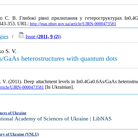
ко С. В. Глибокі рівні прилипання у гетероструктурах In0,
. 343-353. URL:
http://jnas.nbuv.gov.ua/article/UJRN-0000473581
gies
/
Issue (
2011, 9
(2)
)
o S. V.
s/GaAs heterostructures with quantum dots
. V. (2011). Deep attachment levels in In0.4Ga0.6As/GaAs heterostr
[In Ukrainian].
/article/UJRN-0000473581
nces of Ukraine
National Academy of Sciences of Ukraine | LibNAS
ary of Ukraine (VNLU)