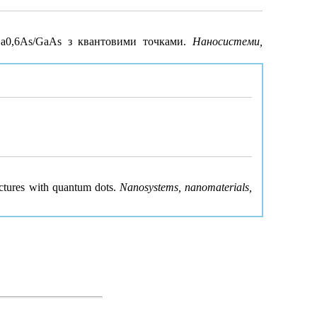
4Ga0,6As/GaAs з квантовими точками.
Наносистеми,
uctures with quantum dots.
Nanosystems, nanomaterials,