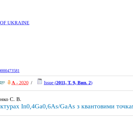
 OF UKRAINE
-0000473581
А
- 2020
/
Issue (
2011, Т. 9, Вип. 2
)
нко С. В.
уктурах In0,4Ga0,6As/GaAs з квантовими точк