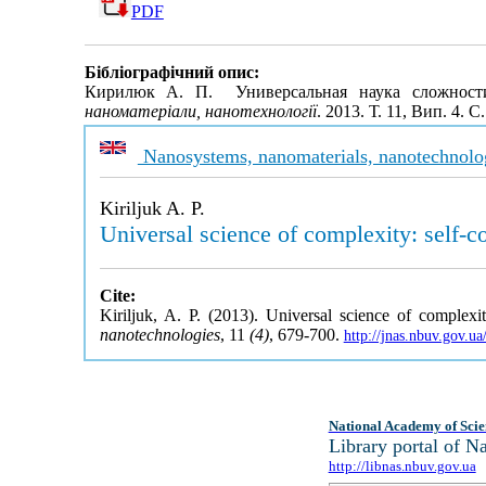
PDF
Бібліографічний опис:
Кирилюк А. П. Универсальная наука сложности
наноматеріали, нанотехнології
. 2013. Т. 11, Вип. 4. 
Nanosystems, nanomaterials, nanotechnolo
Kiriljuk A. P.
Universal science of complexity: self-co
Cite:
Kiriljuk, A. P. (2013). Universal science of complexit
nanotechnologies
, 11
(4)
, 679-700.
http://jnas.nbuv.gov.u
National Academy of Scie
Library portal of 
http://libnas.nbuv.gov.ua