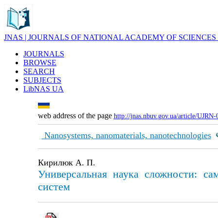
JNAS | JOURNALS OF NATIONAL ACADEMY OF SCIENCES
JOURNALS
BROWSE
SEARCH
SUBJECTS
LibNAS UA
web address of the page
http://jnas.nbuv.gov.ua/article/UJRN
Nanosystems, nanomaterials, nanotechnologies
Кирилюк А. П.
Универсальная наука сложности: са
систем