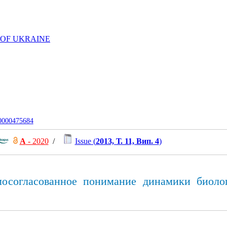
 OF UKRAINE
-0000475684
А
- 2020
/
Issue (
2013, Т. 11, Вип. 4
)
мосогласованное понимание динамики биоло