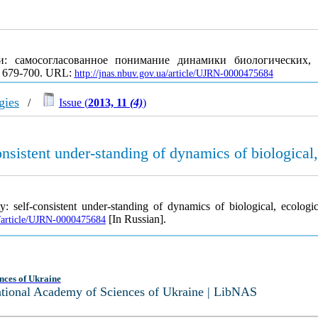
: самосогласованное понимание динамики биологических,
С. 679-700. URL:
http://jnas.nbuv.gov.ua/article/UJRN-0000475684
gies
/
Issue (
2013, 11
(4)
)
nsistent under-standing of dynamics of biological,
y: self-consistent under-standing of dynamics of biological, ecologi
[In Russian].
a/article/UJRN-0000475684
nces of Ukraine
National Academy of Sciences of Ukraine | LibNAS