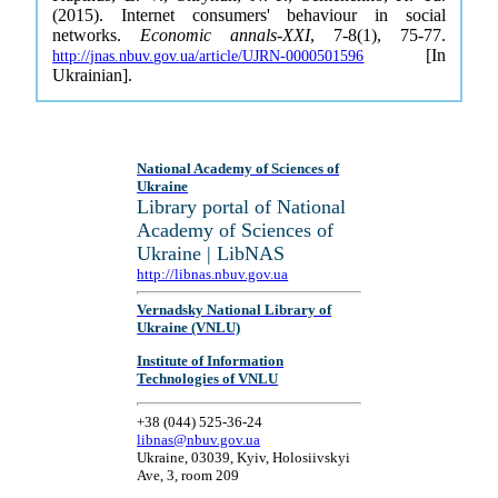
(2015). Internet consumers' behaviour in social
networks.
Economic annals-XXI
, 7-8(1), 75-77.
[In
http://jnas.nbuv.gov.ua/article/UJRN-0000501596
Ukrainian].
National Academy of Sciences of
Ukraine
Library portal of National
Academy of Sciences of
Ukraine | LibNAS
http://libnas.nbuv.gov.ua
Vernadsky National Library of
Ukraine (VNLU)
Institute of Information
Technologies of VNLU
+38 (044) 525-36-24
libnas@nbuv.gov.ua
Ukraine, 03039, Kyiv, Holosiivskyi
Ave, 3, room 209