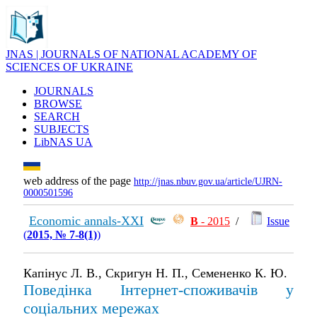
JNAS | JOURNALS OF NATIONAL ACADEMY OF
SCIENCES OF UKRAINE
JOURNALS
BROWSE
SEARCH
SUBJECTS
LibNAS UA
web address of the page
http://jnas.nbuv.gov.ua/article/UJRN-
0000501596
Economic annals-XXI
В
- 2015
/
Issue
(
2015, № 7-8(1)
)
Капінус Л. В., Скригун Н. П., Семененко К. Ю.
Поведінка Інтернет-споживачів у
соціальних мережах