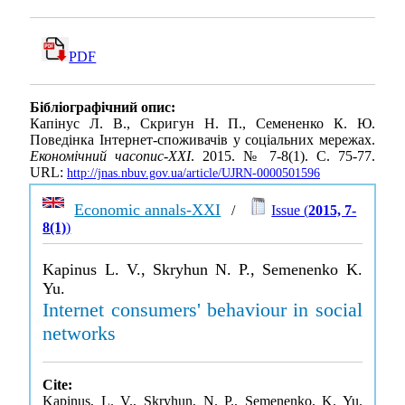
PDF
Бібліографічний опис:
Капінус Л. В., Скригун Н. П., Семененко К. Ю.
Поведінка Інтернет-споживачів у соціальних мережах.
Економічний часопис-ХХІ
. 2015. № 7-8(1). С. 75-77.
URL:
http://jnas.nbuv.gov.ua/article/UJRN-0000501596
Economic annals-XXI
/
Issue (
2015, 7-
8(1)
)
Kapinus L. V., Skryhun N. P., Semenenko K.
Yu.
Internet consumers' behaviour in social
networks
Cite:
Kapinus, L. V., Skryhun, N. P., Semenenko, K. Yu.