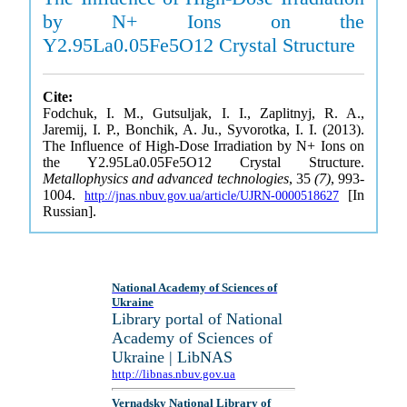
by N+ Ions on the
Y2.95La0.05Fe5O12 Crystal Structure
Cite:
Fodchuk, I. M., Gutsuljak, I. I., Zaplitnyj, R. A.,
Jaremij, I. P., Bonchik, A. Ju., Syvorotka, I. I. (2013).
The Influence of High-Dose Irradiation by N+ Ions on
the Y2.95La0.05Fe5O12 Crystal Structure.
Metallophysics and advanced technologies
, 35
(7)
, 993-
1004.
[In
http://jnas.nbuv.gov.ua/article/UJRN-0000518627
Russian].
National Academy of Sciences of
Ukraine
Library portal of National
Academy of Sciences of
Ukraine | LibNAS
http://libnas.nbuv.gov.ua
Vernadsky National Library of