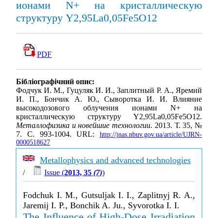
ионами N+ на кристаллическую
структуру Y2,95La0,05Fe5O12
PDF
Бібліографічний опис:
Фодчук И. М., Гуцуляк И. И., Заплитный Р. А., Яремий
И. П., Бончик А. Ю., Сыворотка И. И. Влияние
высокодозового облучения ионами N+ на
кристаллическую структуру Y2,95La0,05Fe5O12.
Металлофизика и новейшие технологии
. 2013. Т. 35, №
7. С. 993-1004. URL:
http://jnas.nbuv.gov.ua/article/UJRN-
0000518627
Metallophysics and advanced technologies
/
Issue (
2013, 35
(7)
)
Fodchuk I. M., Gutsuljak I. I., Zaplitnyj R. A.,
Jaremij I. P., Bonchik A. Ju., Syvorotka I. I.
The Influence of High-Dose Irradiation