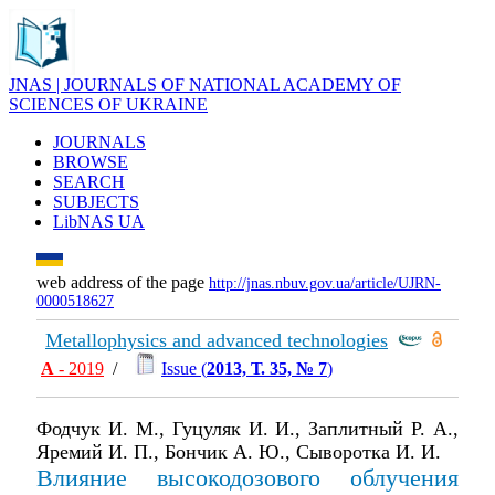
JNAS | JOURNALS OF NATIONAL ACADEMY OF
SCIENCES OF UKRAINE
JOURNALS
BROWSE
SEARCH
SUBJECTS
LibNAS UA
web address of the page
http://jnas.nbuv.gov.ua/article/UJRN-
0000518627
Metallophysics and advanced technologies
А
- 2019
/
Issue (
2013, Т. 35, № 7
)
Фодчук И. М., Гуцуляк И. И., Заплитный Р. А.,
Яремий И. П., Бончик А. Ю., Сыворотка И. И.
Влияние высокодозового облучения