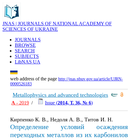
JNAS | JOURNALS OF NATIONAL ACADEMY OF
SCIENCES OF UKRAINE
JOURNALS
BROWSE
SEARCH
SUBJECTS
LibNAS UA
web address of the page
http://jnas.nbuv.gov.ua/article/UJRN-
0000526183
Metallophysics and advanced technologies
А
- 2019
/
Issue (
2014, Т. 36, № 6
)
Кирпенко К. В., Недоля А. В., Титов И. Н.
Определение условий осаждения
переходных металлов из их карбонилов