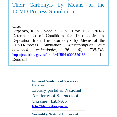
Their Carbonyls by Means of the
LCVD-Process Simulation
Cite:
Kirpenko, K. V., Nedolja, A. V., Titov, I. N. (2014).
Determination of Conditions for Transition-Metals'
Deposition from Their Carbonyls by Means of the
LCVD-Process Simulation.
Metallophysics and
advanced technologies
, 36
(6)
, 735-743.
[In
http://jnas.nbuv.gov.ua/article/UJRN-0000526183
Russian].
National Academy of Sciences of
Ukraine
Library portal of National
Academy of Sciences of
Ukraine | LibNAS
http://libnas.nbuv.gov.ua
Vernadsky National Library of