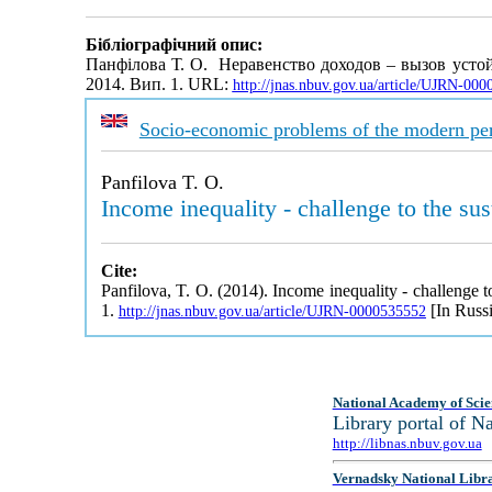
Бібліографічний опис:
Панфілова Т. О. Неравенство доходов – вызов усто
2014. Вип. 1. URL:
http://jnas.nbuv.gov.ua/article/UJRN-00
Socio-economic problems of the modern per
Panfіlova T. O.
Income inequality - challenge to the su
Cite:
Panfіlova, T. O. (2014). Income inequality - challenge t
1.
[In Russi
http://jnas.nbuv.gov.ua/article/UJRN-0000535552
National Academy of Scie
Library portal of 
http://libnas.nbuv.gov.ua
Vernadsky National Libr