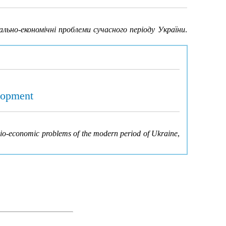
ально-економічні проблеми сучасного періоду України
.
elopment
io-economic problems of the modern period of Ukraine
,