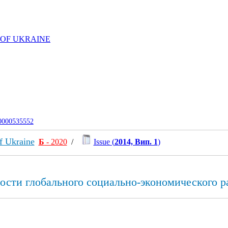
 OF UKRAINE
-0000535552
f Ukraine
Б
- 2020
/
Issue (
2014, Вип. 1
)
вости глобального социально-экономического р