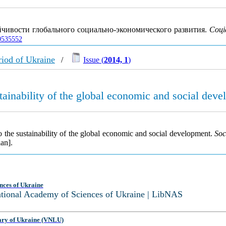
йчивости глобального социально-экономического развития.
Соці
00535552
iod of Ukraine
/
Issue (
2014, 1
)
stainability of the global economic and social dev
o the sustainability of the global economic and social development.
Soc
an].
nces of Ukraine
National Academy of Sciences of Ukraine | LibNAS
ary of Ukraine (VNLU)