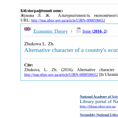
Бібліографічний опис:
Жукова Л. Ж. Альтернативність економічного
URL:
http://jnas.nbuv.gov.ua/article/UJRN-0000596652
Economic Theory
/
Issue (
2016, 2
)
Zhukova L. Zh.
Alternative character of a country's ec
Cite:
Zhukova, L. Zh. (2016). Alternative character
[In Ukraini
http://jnas.nbuv.gov.ua/article/UJRN-0000596652
National Academy of Scie
Library portal of 
http://libnas.nbuv.gov.ua
Vernadsky National Libr