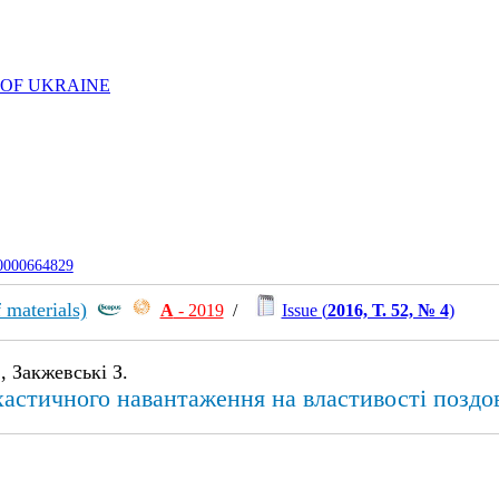
 OF UKRAINE
-0000664829
 materials)
А
- 2019
/
Issue (
2016, Т. 52, № 4
)
, Закжевські З.
хастичного навантаження на властивості поздо