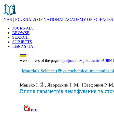
JNAS | JOURNALS OF NATIONAL ACADEMY OF SCIENCES
JOURNALS
BROWSE
SEARCH
SUBJECTS
LibNAS UA
web address of the page
http://jnas.nbuv.gov.ua/article/UJRN
Materials Science (Physicochemical mechanics of
Мацько І. Й., Яворський І. М., Юзефович Р. М.
Вплив параметрів демпфування та сто
PDF