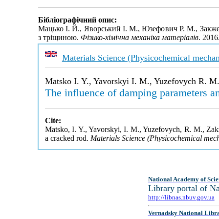
Бібліографічний опис:
Мацько І. Й., Яворський І. М., Юзефович Р. М., Зак
з тріщиною.
Фізико-хімічна механіка матеріалів
. 2016
Materials Science (Physicochemical mechani
Matsko I. Y., Yavorskyi I. M., Yuzefovych R. M
The influence of damping parameters and 
Cite:
Matsko, I. Y., Yavorskyi, I. M., Yuzefovych, R. M., Zakz
a cracked rod.
Materials Science (Physicochemical mech
National Academy of Scie
Library portal of 
http://libnas.nbuv.gov.ua
Vernadsky National Libr