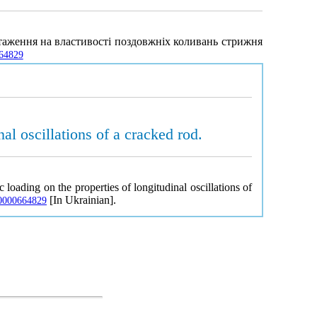
нтаження на властивості поздовжніх коливань стрижня
664829
al oscillations of a cracked rod.
loading on the properties of longitudinal oscillations of
[In Ukrainian].
N-0000664829