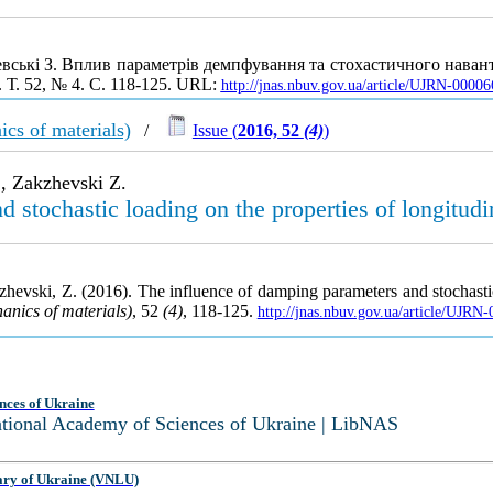
жевські З. Вплив параметрів демпфування та стохастичного нава
. Т. 52, № 4. С. 118-125. URL:
http://jnas.nbuv.gov.ua/article/UJRN-0000
cs of materials)
/
Issue (
2016, 52
(4)
)
., Zakzhevski Z.
stochastic loading on the properties of longitudin
hevski, Z. (2016). The influence of damping parameters and stochastic 
anics of materials)
, 52
(4)
, 118-125.
http://jnas.nbuv.gov.ua/article/UJR
nces of Ukraine
National Academy of Sciences of Ukraine | LibNAS
ary of Ukraine (VNLU)