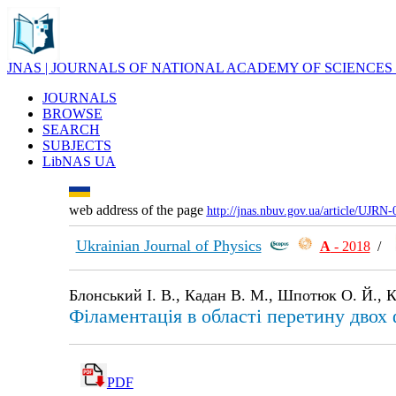
JNAS | JOURNALS OF NATIONAL ACADEMY OF SCIENCES
JOURNALS
BROWSE
SEARCH
SUBJECTS
LibNAS UA
web address of the page
http://jnas.nbuv.gov.ua/article/UJRN
Ukrainian Journal of Physics
А
- 2018
/
Блонський І. В., Кадан В. М., Шпотюк О. Й., К
Фiламентацiя в областi перетину двох
PDF