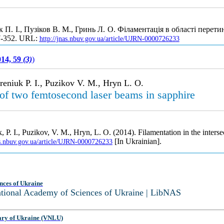
 П. І., Пузiков В. М., Гринь Л. О. Фiламентацiя в областi перет
47-352. URL:
http://jnas.nbuv.gov.ua/article/UJRN-0000726233
014, 59
(3)
)
reniuk P. I., Puzikov V. M., Hryn L. O.
n of two femtosecond laser beams in sapphire
, P. I., Puzikov, V. M., Hryn, L. O. (2014). Filamentation in the inters
[In Ukrainian].
as.nbuv.gov.ua/article/UJRN-0000726233
nces of Ukraine
National Academy of Sciences of Ukraine | LibNAS
ary of Ukraine (VNLU)