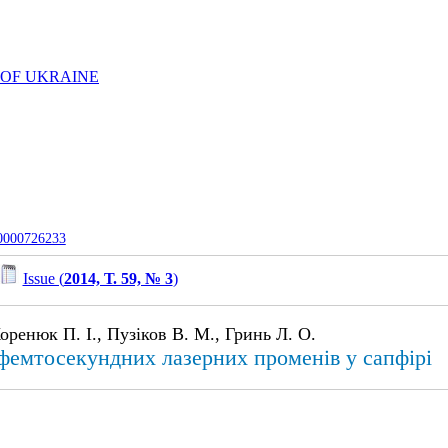
 OF UKRAINE
-0000726233
Issue (
2014, Т. 59, № 3
)
оренюк П. І., Пузiков В. М., Гринь Л. О.
 фемтосекундних лазерних променiв у сапфiрi