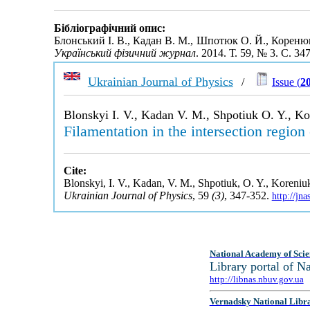
Бібліографічний опис:
Блонський І. В., Кадан В. М., Шпотюк О. Й., Коренюк
Український фізичний журнал
. 2014. Т. 59, № 3. С. 3
Ukrainian Journal of Physics
/
Issue (
2
Blonskyi I. V., Kadan V. M., Shpotiuk O. Y., Ko
Filamentation in the intersection regio
Cite:
Blonskyi, I. V., Kadan, V. M., Shpotiuk, O. Y., Koreniuk
Ukrainian Journal of Physics
, 59
(3)
, 347-352.
http://jn
National Academy of Scie
Library portal of 
http://libnas.nbuv.gov.ua
Vernadsky National Libr