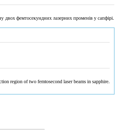
ину двох фемтосекундних лазерних променiв у сапфiрi.
ection region of two femtosecond laser beams in sapphire.