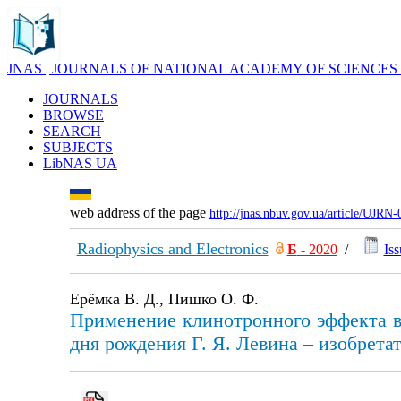
JNAS | JOURNALS OF NATIONAL ACADEMY OF SCIENCES
JOURNALS
BROWSE
SEARCH
SUBJECTS
LibNAS UA
web address of the page
http://jnas.nbuv.gov.ua/article/UJRN
Radiophysics and Electronics
Б
- 2020
/
Iss
Ерёмка В. Д., Пишко О. Ф.
Применение клинотронного эффекта в
дня рождения Г. Я. Левина – изобрет