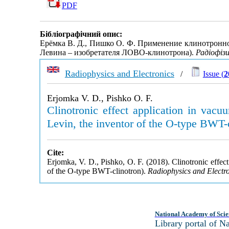
PDF
Бібліографічний опис:
Ерёмка В. Д., Пишко О. Ф. Применение клинотронно
Левина – изобретателя ЛОВО-клинотрона).
Радіофіз
Radiophysics and Electronics
/
Issue (
2
Erjomka V. D., Pishko O. F.
Clinotronic effect application in vacu
Levin, the inventor of the O-type BWT-
Cite:
Erjomka, V. D., Pishko, O. F. (2018). Clinotronic effect
of the O-type BWT-clinotron).
Radiophysics and Electr
National Academy of Scie
Library portal of 