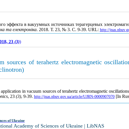
го эффекта в вакуумных источниках терагерцевых электромагни
ика та електроніка
. 2018. Т. 23, № 3. С. 9-39. URL:
http://jnas.nbuv.
018, 23
(3)
)
um sources of terahertz electromagnetic oscillati
clinotron)
 application in vacuum sources of terahertz electromagnetic oscillation
onics
, 23
(3)
, 9-39.
[In Rus
http://jnas.nbuv.gov.ua/article/UJRN-0000907070
nces of Ukraine
National Academy of Sciences of Ukraine | LibNAS