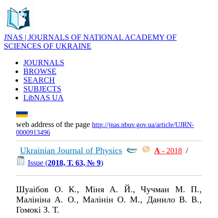
JNAS | JOURNALS OF NATIONAL ACADEMY OF
SCIENCES OF UKRAINE
JOURNALS
BROWSE
SEARCH
SUBJECTS
LibNAS UA
web address of the page
http://jnas.nbuv.gov.ua/article/UJRN-
0000913496
Ukrainian Journal of Physics
А
- 2018
/
Issue (
2018, Т. 63, № 9
)
Шуаібов О. К., Міня А. Й., Чучман М. П.,
Малініна А. О., Малінін О. М., Данило В. В.,
Гомокі З. Т.