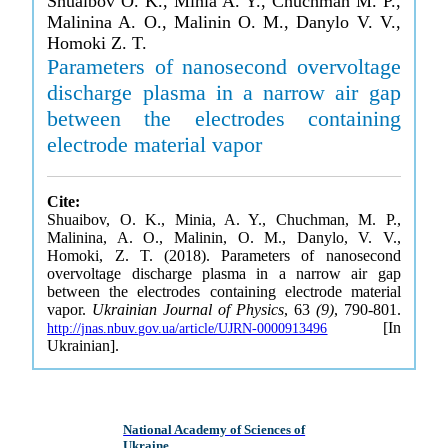
Shuaibov O. K., Minia A. Y., Chuchman M. P.,
Malinina A. O., Malinin O. M., Danylo V. V.,
Homoki Z. T.
Parameters of nanosecond overvoltage
discharge plasma in a narrow air gap
between the electrodes containing
electrode material vapor
Cite:
Shuaibov, O. K., Minia, A. Y., Chuchman, M. P.,
Malinina, A. O., Malinin, O. M., Danylo, V. V.,
Homoki, Z. T. (2018). Parameters of nanosecond
overvoltage discharge plasma in a narrow air gap
between the electrodes containing electrode material
vapor.
Ukrainian Journal of Physics
, 63
(9)
, 790-801.
[In
http://jnas.nbuv.gov.ua/article/UJRN-0000913496
Ukrainian].
National Academy of Sciences of
Ukraine