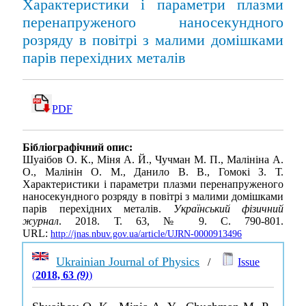
Характеристики і параметри плазми
перенапруженого наносекундного
розряду в повітрі з малими домішками
парів перехідних металів
PDF
Бібліографічний опис:
Шуаібов О. К., Міня А. Й., Чучман М. П., Малініна А.
О., Малінін О. М., Данило В. В., Гомокі З. Т.
Характеристики і параметри плазми перенапруженого
наносекундного розряду в повітрі з малими домішками
парів перехідних металів.
Український фізичний
журнал
. 2018. Т. 63, № 9. С. 790-801.
URL:
http://jnas.nbuv.gov.ua/article/UJRN-0000913496
Ukrainian Journal of Physics
/
Issue
(
2018, 63
(9)
)