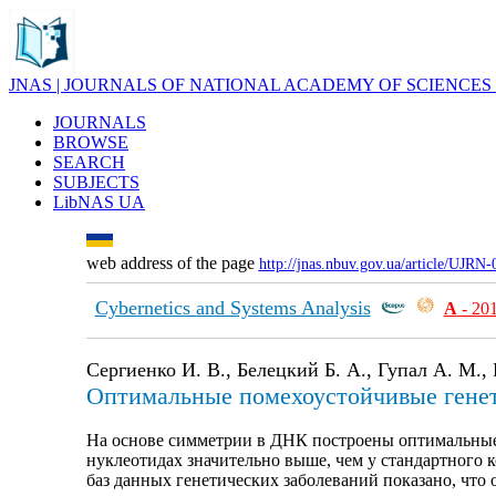
JNAS | JOURNALS OF NATIONAL ACADEMY OF SCIENCES
JOURNALS
BROWSE
SEARCH
SUBJECTS
LibNAS UA
web address of the page
http://jnas.nbuv.gov.ua/article/UJRN
Cybernetics and Systems Analysis
А
- 20
Сергиенко И. В., Белецкий Б. А., Гупал А. М., 
Оптимальные помехоустойчивые гене
На основе симметрии в ДНК построены оптимальные 
нуклеотидах значительно выше, чем у стандартного
баз данных генетических заболеваний показано, что