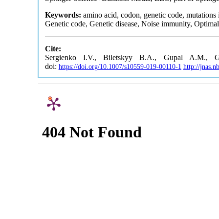
Keywords:
amino acid, codon, genetic code, mutations
Genetic code, Genetic disease, Noise immunity, Optima
Cite:
Sergienko I.V., Biletskyy B.A., Gupal A.M., 
doi:
https://doi.org/10.1007/s10559-019-00110-1
http://jnas.