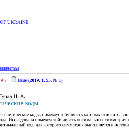
 OF UKRAINE
-0000947554
19
/
Issue (
2019, Т. 55, № 1
)
Гупал Н. А.
тические коды
генетические коды, помехоустойчивость которых относительно
 кода. Исследована помехоустойчивость оптимальных симметрич
 оптимальный код, для которого симметрия выполняется в полови