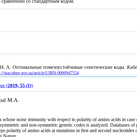
о сравнению со стандартным кодом.
ал Н. А. Оптимальные помехоустойчивые генетические коды.
Кибе
p://jnas.nbuv.gov.ua/article/UJRN-0000947554
sue (
2019, 55
(1)
)
upal M.A.
whose noise immunity with respect to polarity of amino acids in case o
symmetric and non-symmetric genetic codes is analyzed. Databases of g
s polarity of amino acids at mutations in first and second nucleotide
r Nature.