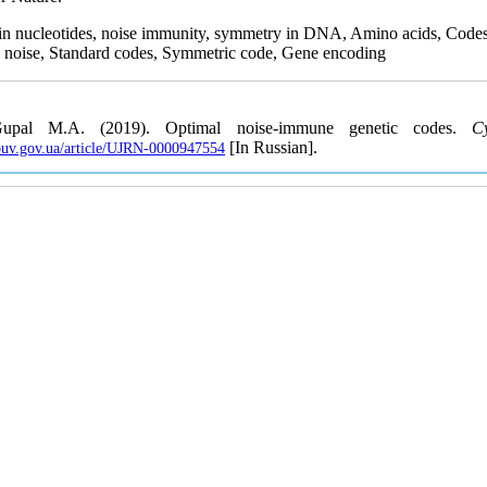
 in nucleotides, noise immunity, symmetry in DNA, Amino acids, Codes
l noise, Standard codes, Symmetric code, Gene encoding
Gupal M.A. (2019). Optimal noise-immune genetic codes.
C
[In Russian].
nbuv.gov.ua/article/UJRN-0000947554