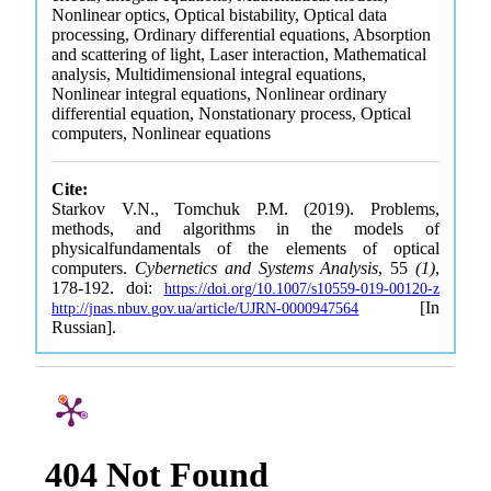
Nonlinear optics, Optical bistability, Optical data
processing, Ordinary differential equations, Absorption
and scattering of light, Laser interaction, Mathematical
analysis, Multidimensional integral equations,
Nonlinear integral equations, Nonlinear ordinary
differential equation, Nonstationary process, Optical
computers, Nonlinear equations
Cite:
Starkov V.N., Tomchuk P.M. (2019). Problems,
methods, and algorithms in the models of
physicalfundamentals of the elements of optical
computers.
Cybernetics and Systems Analysis
, 55
(1)
,
178-192. doi:
https://doi.org/10.1007/s10559-019-00120-z
[In
http://jnas.nbuv.gov.ua/article/UJRN-0000947564
Russian].