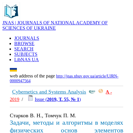
JNAS | JOURNALS OF NATIONAL ACADEMY OF
SCIENCES OF UKRAINE
JOURNALS
BROWSE
SEARCH
SUBJECTS
LibNAS UA
web address of the page
http://jnas.nbuv.gov.ua/article/UJRN-
0000947564
Cybernetics and Systems Analysis
А
-
2019
/
Issue (
2019, Т. 55, № 1
)
Старков В. Н., Томчук П. М.
Задачи, методы и алгоритмы в моделях
физических основ элементов