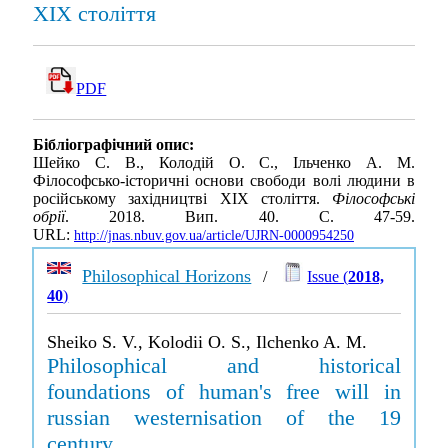
ХІХ століття
PDF
Бібліографічний опис:
Шейко С. В., Колодій О. С., Ільченко А. М.
Філософсько-історичні основи свободи волі людини в
російському західництві ХІХ століття.
Філософські
обрії
. 2018. Вип. 40. С. 47-59.
URL:
http://jnas.nbuv.gov.ua/article/UJRN-0000954250
Philosophical Horizons
/
Issue (
2018,
40
)
Sheiko S. V., Kolodii O. S., Ilchenko A. M.
Philosophical and historical
foundations of human's free will in
russian westernisation of the 19
century