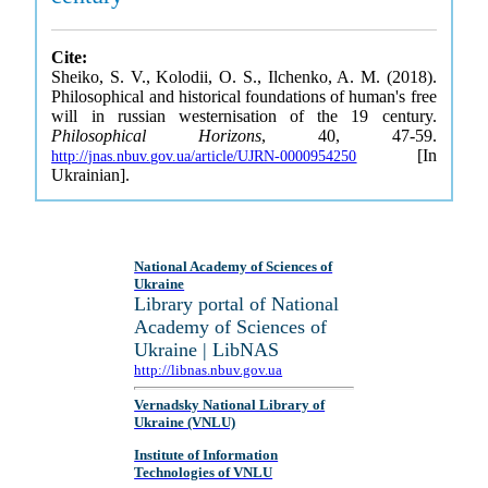
Cite:
Sheiko, S. V., Kolodii, O. S., Ilchenko, A. M. (2018).
Philosophical and historical foundations of human's free
will in russian westernisation of the 19 century.
Philosophical Horizons
, 40, 47-59.
[In
http://jnas.nbuv.gov.ua/article/UJRN-0000954250
Ukrainian].
National Academy of Sciences of
Ukraine
Library portal of National
Academy of Sciences of
Ukraine | LibNAS
http://libnas.nbuv.gov.ua
Vernadsky National Library of
Ukraine (VNLU)
Institute of Information
Technologies of VNLU