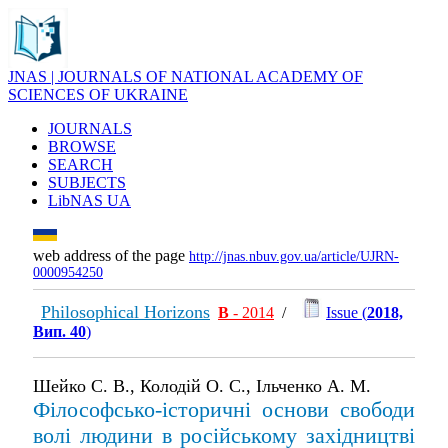
JNAS | JOURNALS OF NATIONAL ACADEMY OF
SCIENCES OF UKRAINE
JOURNALS
BROWSE
SEARCH
SUBJECTS
LibNAS UA
web address of the page
http://jnas.nbuv.gov.ua/article/UJRN-
0000954250
Philosophical Horizons
В
- 2014
/
Issue (
2018,
Вип. 40
)
Шейко С. В., Колодій О. С., Ільченко А. М.
Філософсько-історичні основи свободи
волі людини в російському західництві