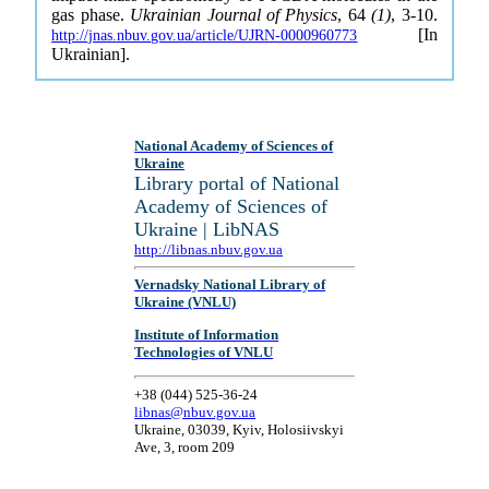
gas phase.
Ukrainian Journal of Physics
, 64
(1)
, 3-10.
[In
http://jnas.nbuv.gov.ua/article/UJRN-0000960773
Ukrainian].
National Academy of Sciences of
Ukraine
Library portal of National
Academy of Sciences of
Ukraine | LibNAS
http://libnas.nbuv.gov.ua
Vernadsky National Library of
Ukraine (VNLU)
Institute of Information
Technologies of VNLU
+38 (044) 525-36-24
libnas@nbuv.gov.ua
Ukraine, 03039, Kyiv, Holosiivskyi
Ave, 3, room 209