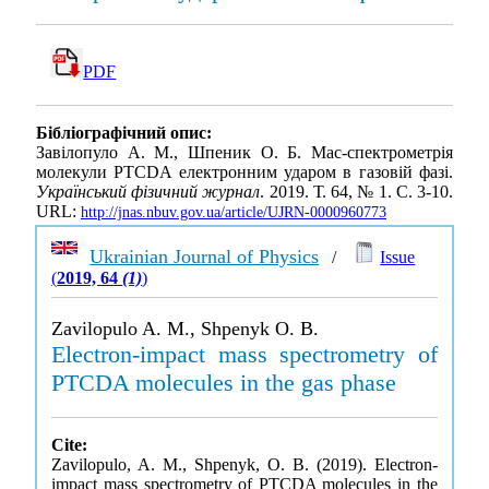
PDF
Бібліографічний опис:
Завілопуло А. М., Шпеник О. Б. Мас-спектрометрія
молекули PTCDA електронним ударом в газовій фазі.
Український фізичний журнал
. 2019. Т. 64, № 1. С. 3-10.
URL:
http://jnas.nbuv.gov.ua/article/UJRN-0000960773
Ukrainian Journal of Physics
/
Issue
(
2019, 64
(1)
)
Zavilopulo A. M., Shpenyk O. B.
Electron-impact mass spectrometry of
PTCDA molecules in the gas phase
Cite:
Zavilopulo, A. M., Shpenyk, O. B. (2019). Electron-
impact mass spectrometry of PTCDA molecules in the