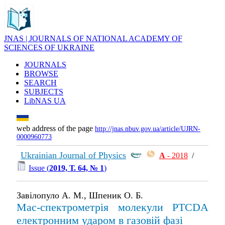
JNAS | JOURNALS OF NATIONAL ACADEMY OF
SCIENCES OF UKRAINE
JOURNALS
BROWSE
SEARCH
SUBJECTS
LibNAS UA
web address of the page
http://jnas.nbuv.gov.ua/article/UJRN-
0000960773
Ukrainian Journal of Physics
А
- 2018
/
Issue (
2019, Т. 64, № 1
)
Завілопуло А. М., Шпеник О. Б.
Мас-спектрометрія молекули PTCDA
електронним ударом в газовій фазі