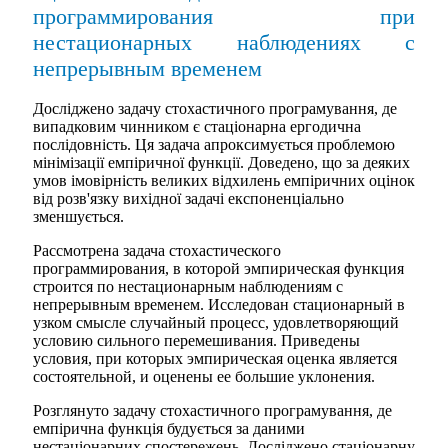
программирования при
нестационарных наблюдениях с
непрерывным временем
Досліджено задачу стохастичного програмування, де
випадковим чинником є стаціонарна ергодична
послідовність. Ця задача апроксимується проблемою
мінімізації емпіричної функції. Доведено, що за деяких
умов імовірність великих відхилень емпіричних оцінок
від розв'язку вихідної задачі експоненціально
зменшується.
Рассмотрена задача стохастического
программирования, в которой эмпирическая функция
строится по нестационарным наблюдениям с
непрерывным временем. Исследован стационарный в
узком смысле случайный процесс, удовлетворяющий
условию сильного перемешивания. Приведены
условия, при которых эмпирическая оценка является
состоятельной, и оценены ее большие уклонения.
Розглянуто задачу стохастичного програмування, де
емпірична функція будується за даними
нестаціонарних спостережень. Досліджено стаціонарну