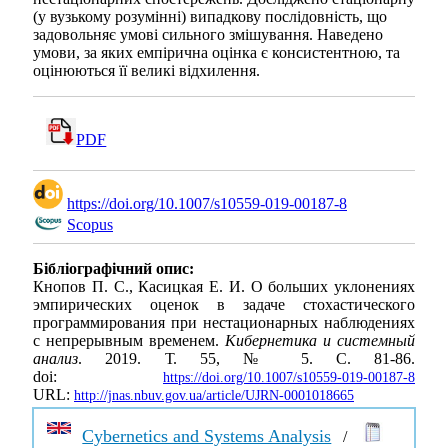
(у вузькому розумінні) випадкову послідовність, що
задовольняє умові сильного змішування. Наведено
умови, за яких емпірична оцінка є консистентною, та
оцінюються її великі відхилення.
PDF
https://doi.org/10.1007/s10559-019-00187-8
Scopus
Бібліографічний опис:
Кнопов П. С., Касицкая Е. И. О больших уклонениях
эмпирических оценок в задаче стохастического
программирования при нестационарных наблюдениях
с непрерывным временем.
Кибернетика и системный
анализ
. 2019. Т. 55, № 5. С. 81-86.
doi:
https://doi.org/10.1007/s10559-019-00187-8
URL:
http://jnas.nbuv.gov.ua/article/UJRN-0001018665
Cybernetics and Systems Analysis
/