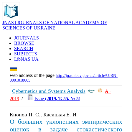
JNAS | JOURNALS OF NATIONAL ACADEMY OF
SCIENCES OF UKRAINE
JOURNALS
BROWSE
SEARCH
SUBJECTS
LibNAS UA
web address of the page
http://jnas.nbuv.gov.ua/article/UJRN-
0001018665
Cybernetics and Systems Analysis
А
-
2019
/
Issue (
2019, Т. 55, № 5
)
Кнопов П. С., Касицкая Е. И.
О больших уклонениях эмпирических
оценок в задаче стохастического