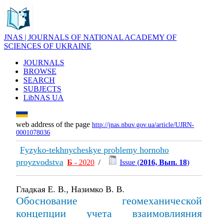
JNAS | JOURNALS OF NATIONAL ACADEMY OF
SCIENCES OF UKRAINE
JOURNALS
BROWSE
SEARCH
SUBJECTS
LibNAS UA
web address of the page
http://jnas.nbuv.gov.ua/article/UJRN-
0001078036
Fyzyko-tekhnycheskye problemy hornoho
proyzvodstva
Б
- 2020
/
Issue (
2016, Вып. 18
)
Гладкая Е. В., Назимко В. В.
Обоснование геомеханической
концепции учета взаимовлияния