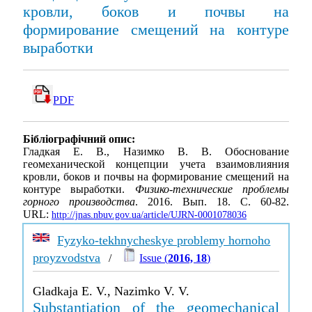
кровли, боков и почвы на
формирование смещений на контуре
выработки
PDF
Бібліографічний опис:
Гладкая Е. В., Назимко В. В. Обоснование
геомеханической концепции учета взаимовлияния
кровли, боков и почвы на формирование смещений на
контуре выработки.
Физико-технические проблемы
горного производства
. 2016. Вып. 18. С. 60-82.
URL:
http://jnas.nbuv.gov.ua/article/UJRN-0001078036
Fyzyko-tekhnycheskye problemy hornoho
proyzvodstva
/
Issue (
2016, 18
)
Gladkaja E. V., Nazimko V. V.
Substantiation of the geomechanical