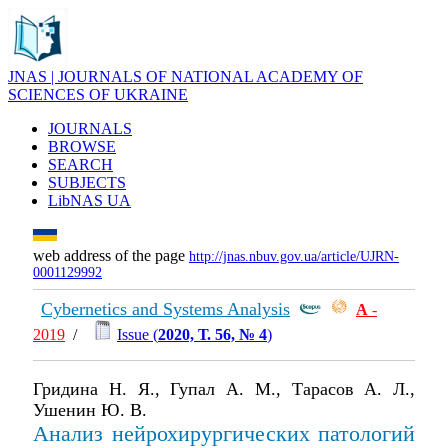
JNAS | JOURNALS OF NATIONAL ACADEMY OF
SCIENCES OF UKRAINE
JOURNALS
BROWSE
SEARCH
SUBJECTS
LibNAS UA
web address of the page
http://jnas.nbuv.gov.ua/article/UJRN-
0001129992
Cybernetics and Systems Analysis
А
-
2019
/
Issue (
2020, Т. 56, № 4
)
Гридина Н. Я., Гупал А. М., Тарасов А. Л.,
Ушенин Ю. В.
Анализ нейрохирургических патологий