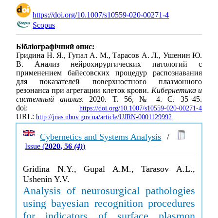
https://doi.org/10.1007/s10559-020-00271-4
Scopus
Бібліографічний опис:
Гридина Н. Я., Гупал А. М., Тарасов А. Л., Ушенин Ю.
В. Анализ нейрохирургических патологий с
применением байесовских процедур распознавания
для показателей поверхностного плазмонного
резонанса при агрегации клеток крови.
Кибернетика и
системный анализ
. 2020. Т. 56, № 4. С. 35–45.
doi:
https://doi.org/10.1007/s10559-020-00271-4
URL:
http://jnas.nbuv.gov.ua/article/UJRN-0001129992
Cybernetics and Systems Analysis
/
Issue (
2020, 56
(4)
)
Gridina N.Y., Gupal A.M., Tarasov A.L.,
Ushenin Y.V.
Analysis of neurosurgical pathologies
using bayesian recognition procedures
for indicators of surface plasmon