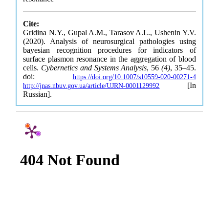
Cite:
Gridina N.Y., Gupal A.M., Tarasov A.L., Ushenin Y.V.
(2020). Analysis of neurosurgical pathologies using
bayesian recognition procedures for indicators of
surface plasmon resonance in the aggregation of blood
cells.
Cybernetics and Systems Analysis
, 56
(4)
, 35–45.
doi:
https://doi.org/10.1007/s10559-020-00271-4
[In
http://jnas.nbuv.gov.ua/article/UJRN-0001129992
Russian].