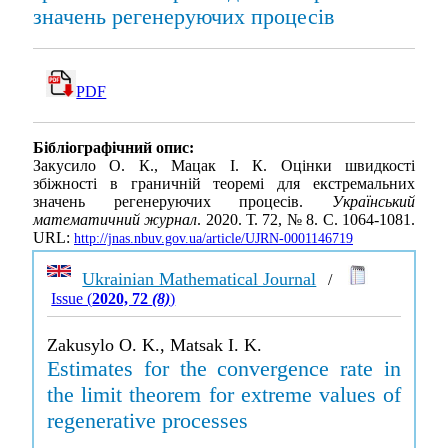
значень регенеруючих процесів
PDF
Бібліографічний опис:
Закусило О. К., Мацак І. К. Оцінки швидкості
збіжності в граничній теоремі для екстремальних
значень регенеруючих процесів.
Український
математичний журнал
. 2020. Т. 72, № 8. С. 1064-1081.
URL:
http://jnas.nbuv.gov.ua/article/UJRN-0001146719
Ukrainian Mathematical Journal
/
Issue (
2020, 72
(8)
)
Zakusylo O. K., Matsak I. K.
Estimates for the convergence rate in
the limit theorem for extreme values of
regenerative processes