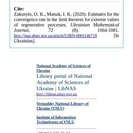
Cite:
Zakusylo, O. K., Matsak, I. K. (2020). Estimates for the
convergence rate in the limit theorem for extreme values
of regenerative processes.
Ukrainian Mathematical
Journal
, 72
(8)
, 1064-1081.
[In
http://jnas.nbuv.gov.ua/article/UJRN-0001146719
Ukrainian].
National Academy of Sciences of
Ukraine
Library portal of National
Academy of Sciences of
Ukraine | LibNAS
http://libnas.nbuv.gov.ua
Vernadsky National Library of
Ukraine (VNLU)
Institute of Information
Technologies of VNLU