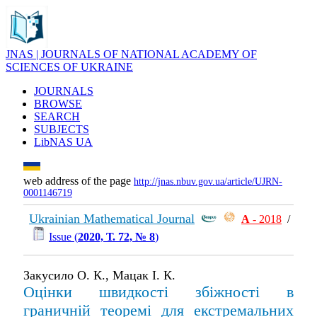
JNAS | JOURNALS OF NATIONAL ACADEMY OF
SCIENCES OF UKRAINE
JOURNALS
BROWSE
SEARCH
SUBJECTS
LibNAS UA
web address of the page
http://jnas.nbuv.gov.ua/article/UJRN-
0001146719
Ukrainian Mathematical Journal
А
- 2018
/
Issue (
2020, Т. 72, № 8
)
Закусило О. К., Мацак І. К.
Оцінки швидкості збіжності в
граничній теоремі для екстремальних