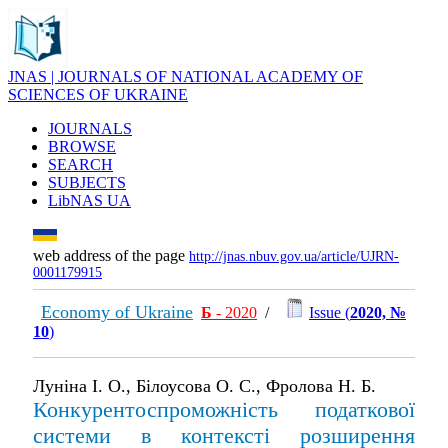
JNAS | JOURNALS OF NATIONAL ACADEMY OF
SCIENCES OF UKRAINE
JOURNALS
BROWSE
SEARCH
SUBJECTS
LibNAS UA
web address of the page
http://jnas.nbuv.gov.ua/article/UJRN-
0001179915
Economy of Ukraine
Б
- 2020
/
Issue (
2020, №
10
)
Луніна І. О., Білоусова О. С., Фролова Н. Б.
Конкурентоспроможність податкової
системи в контексті розширення