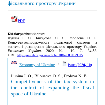
фіскального простору України
PDF
Бібліографічний опис:
Луніна І. О., Білоусова О. С., Фролова Н. Б.
Конкурентоспроможність податкової системи в
контексті розширення фіскального простору України.
Економіка України
. 2020. № 10. С. 34-53.
URL:
http://jnas.nbuv.gov.ua/article/UJRN-0001179915
Economy of Ukraine
/
Issue (
2020, 10
)
Lunina I. O., Bilousova O. S., Frolova N. B.
Competitiveness of the tax system in
the context of expanding the fiscal
space of Ukraine