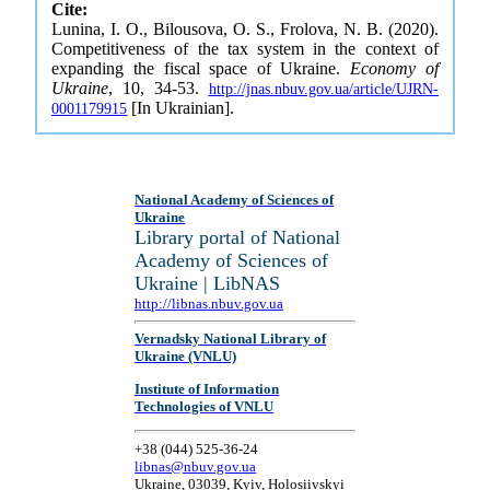
Cite:
Lunina, I. O., Bilousova, O. S., Frolova, N. B. (2020).
Competitiveness of the tax system in the context of
expanding the fiscal space of Ukraine.
Economy of
Ukraine
, 10, 34-53.
http://jnas.nbuv.gov.ua/article/UJRN-
[In Ukrainian].
0001179915
National Academy of Sciences of
Ukraine
Library portal of National
Academy of Sciences of
Ukraine | LibNAS
http://libnas.nbuv.gov.ua
Vernadsky National Library of
Ukraine (VNLU)
Institute of Information
Technologies of VNLU
+38 (044) 525-36-24
libnas@nbuv.gov.ua
Ukraine, 03039, Kyiv, Holosiivskyi