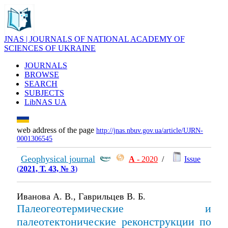
JNAS | JOURNALS OF NATIONAL ACADEMY OF
SCIENCES OF UKRAINE
JOURNALS
BROWSE
SEARCH
SUBJECTS
LibNAS UA
web address of the page
http://jnas.nbuv.gov.ua/article/UJRN-
0001306545
Geophysical journal
А
- 2020
/
Issue
(
2021, Т. 43, № 3
)
Иванова А. В., Гаврильцев В. Б.
Палеогеотермические и
палеотектонические реконструкции по