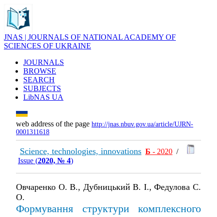
JNAS | JOURNALS OF NATIONAL ACADEMY OF
SCIENCES OF UKRAINE
JOURNALS
BROWSE
SEARCH
SUBJECTS
LibNAS UA
web address of the page
http://jnas.nbuv.gov.ua/article/UJRN-
0001311618
Science, technologies, innovations
Б
- 2020
/
Issue (
2020, № 4
)
Овчаренко О. В., Дубницький В. І., Федулова С.
О.
Формування структури комплексного