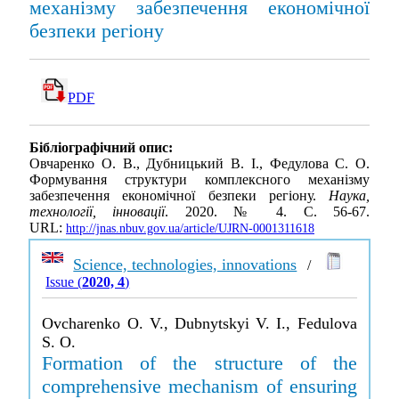
механізму забезпечення економічної
безпеки регіону
PDF
Бібліографічний опис:
Овчаренко О. В., Дубницький В. І., Федулова С. О.
Формування структури комплексного механізму
забезпечення економічної безпеки регіону.
Наука,
технології, інновації
. 2020. № 4. С. 56-67.
URL:
http://jnas.nbuv.gov.ua/article/UJRN-0001311618
Science, technologies, innovations
/
Issue (
2020, 4
)
Ovcharenko O. V., Dubnytskyi V. I., Fedulova
S. O.
Formation of the structure of the
comprehensive mechanism of ensuring