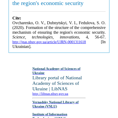
the region's economic security
Cite:
Ovcharenko, O. V., Dubnytskyi, V. I., Fedulova, S. O.
(2020). Formation of the structure of the comprehensive
mechanism of ensuring the region's economic security.
Science, technologies, innovations
, 4, 56-67.
[In
http://jnas.nbuv.gov.ua/article/UJRN-0001311618
Ukrainian].
National Academy of Sciences of
Ukraine
Library portal of National
Academy of Sciences of
Ukraine | LibNAS
http://libnas.nbuv.gov.ua
Vernadsky National Library of
Ukraine (VNLU)
Institute of Information