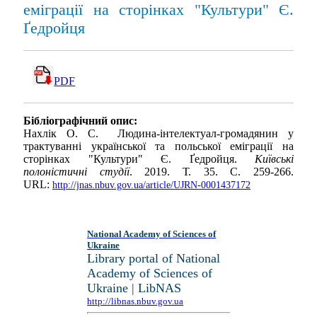
еміграції на сторінках "Культури" Є.
Ґедройця
PDF
Бібліографічний опис:
Нахлік О. С. Людина-інтелектуал-громадянин у
трактуванні української та польської еміграції на
сторінках "Культури" Є. Ґедройця.
Київські
полоністичні студії
. 2019. Т. 35. С. 259-266.
URL:
http://jnas.nbuv.gov.ua/article/UJRN-0001437172
National Academy of Sciences of
Ukraine
Library portal of National
Academy of Sciences of
Ukraine | LibNAS
http://libnas.nbuv.gov.ua