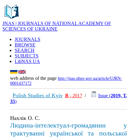
JNAS | JOURNALS OF NATIONAL ACADEMY OF
SCIENCES OF UKRAINE
JOURNALS
BROWSE
SEARCH
SUBJECTS
LibNAS UA
web address of the page
http://jnas.nbuv.gov.ua/article/UJRN-
0001437172
Polish Studies of Kyiv
В
- 2017
/
Issue (
2019, Т.
35
)
Нахлік О. С.
Людина-інтелектуал-громадянин у
трактуванні української та польської