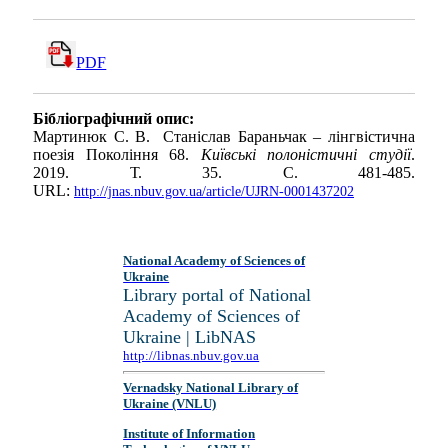
PDF
Бібліографічний опис:
Мартинюк С. В. Станіслав Бараньчак – лінгвістична
поезія Покоління 68.
Київські полоністичні студії
.
2019. Т. 35. С. 481-485.
URL:
http://jnas.nbuv.gov.ua/article/UJRN-0001437202
National Academy of Sciences of
Ukraine
Library portal of National
Academy of Sciences of
Ukraine | LibNAS
http://libnas.nbuv.gov.ua
Vernadsky National Library of
Ukraine (VNLU)
Institute of Information