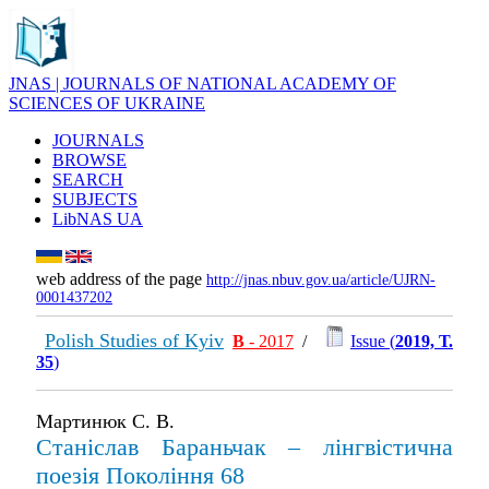
JNAS | JOURNALS OF NATIONAL ACADEMY OF
SCIENCES OF UKRAINE
JOURNALS
BROWSE
SEARCH
SUBJECTS
LibNAS UA
web address of the page
http://jnas.nbuv.gov.ua/article/UJRN-
0001437202
Polish Studies of Kyiv
В
- 2017
/
Issue (
2019, Т.
35
)
Мартинюк С. В.
Станіслав Бараньчак – лінгвістична
поезія Покоління 68