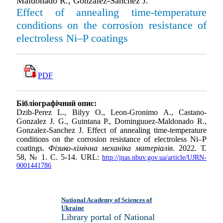
Maldonado R., Gonzalez-Sanchez J.
Effect of annealing time-temperature
conditions on the corrosion resistance of
electroless Ni–P coatings
PDF
Бібліографічний опис:
Dzib-Perez L., Bilyy O., Leon-Gronimo A., Castano-
Gonzalez J. G., Guintana P., Dominguuez-Maldonado R.,
Gonzalez-Sanchez J. Effect of annealing time-temperature
conditions on the corrosion resistance of electroless Ni–P
coatings.
Фізико-хімічна механіка матеріалів
. 2022. Т.
58, № 1. С. 5-14. URL:
http://jnas.nbuv.gov.ua/article/UJRN-
0001441786
National Academy of Sciences of
Ukraine
Library portal of National