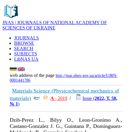
JNAS | JOURNALS OF NATIONAL ACADEMY OF
SCIENCES OF UKRAINE
JOURNALS
BROWSE
SEARCH
SUBJECTS
LibNAS UA
web address of the page
http://jnas.nbuv.gov.ua/article/UJRN-
0001441786
Materials Science (Physicochemical mechanics of
materials)
А
- 2019
/
Issue (
2022, Т. 58,
№ 1
)
Dzib-Perez L., Bilyy O., Leon-Gronimo A.,
Castano-Gonzalez J. G., Guintana P., Dominguuez-