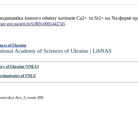
рмодинаміка іонного обміну катіонів Ca2+ та Sr2+ на Na-формі п
.nbuv.gov.ua/article/UJRN-0001442745
nces of Ukraine
National Academy of Sciences of Ukraine | LibNAS
ary of Ukraine (VNLU)
 Technologies of VNLU
osiivskyi Ave, 3, room 209