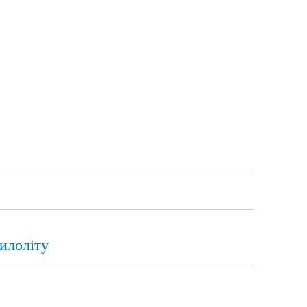
илоліту