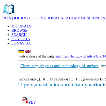
JNAS | JOURNALS OF NATIONAL ACADEMY OF SCIENCES
JOURNALS
BROWSE
SEARCH
SUBJECTS
LibNAS UA
web address of the page
http://jnas.nbuv.gov.ua/article/UJRN
Chemistry, physics and technology of surface
Крисенко Д. А., Тарасевич Ю. І., Демченко В. 
Термодинаміка іонного обміну катіоні
PDF