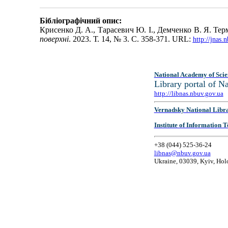
Бібліографічний опис:
Крисенко Д. А., Тарасевич Ю. І., Демченко В. Я. Те
поверхні
. 2023. Т. 14, № 3. С. 358-371. URL:
http://jnas
National Academy of Scie
Library portal of 
http://libnas.nbuv.gov.ua
Vernadsky National Libr
Institute of Information
+38 (044) 525-36-24
libnas@nbuv.gov.ua
Ukraine, 03039, Kyiv, Hol