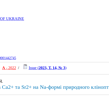
 OF UKRAINE
-0001442745
А
- 2022
/
Issue (
2023, Т. 14, № 3
)
Я.
в Ca2+ та Sr2+ на Na-формі природного клінопт