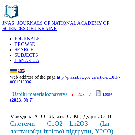
JNAS | JOURNALS OF NATIONAL ACADEMY OF
SCIENCES OF UKRAINE
JOURNALS
BROWSE
SEARCH
SUBJECTS
LibNAS UA
web address of the page
http://jnas.nbuv.gov.ua/article/UJRN-
0001512006
Uspihi materialoznavstva
Б
- 2021
/
Issue
(
2023, № 7
)
Макудера А. О., Лакиза С. М., Дуднік О. В.
Системи CeO2—Ln2O3 (Ln =
лантаноїди ітрієвої підгрупи, Y2O3)