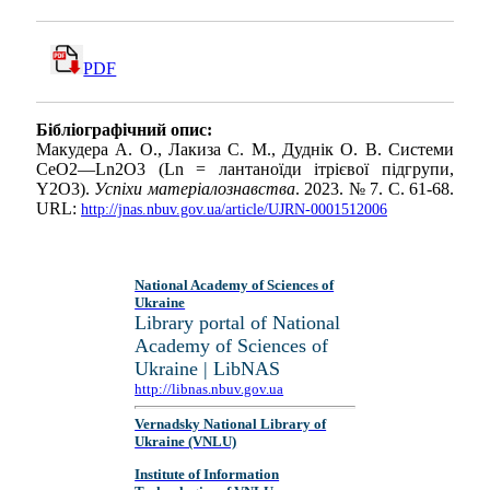
PDF
Бібліографічний опис:
Макудера А. О., Лакиза С. М., Дуднік О. В. Системи
CeO2—Ln2O3 (Ln = лантаноїди ітрієвої підгрупи,
Y2O3).
Успіхи матеріалознавства
. 2023. № 7. С. 61-68.
URL:
http://jnas.nbuv.gov.ua/article/UJRN-0001512006
National Academy of Sciences of
Ukraine
Library portal of National
Academy of Sciences of
Ukraine | LibNAS
http://libnas.nbuv.gov.ua
Vernadsky National Library of
Ukraine (VNLU)
Institute of Information