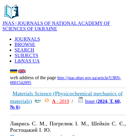
JNAS | JOURNALS OF NATIONAL ACADEMY OF
SCIENCES OF UKRAINE
JOURNALS
BROWSE
SEARCH
SUBJECTS
LibNAS UA
web address of the page
http://jnas.nbuv.gov.ua/article/UJRN-
0001542895
Materials Science (Physicochemical mechanics of
materials)
А
- 2019
/
Issue (
2024, Т. 60,
№ 6
)
Лаврись С. М., Погрелюк І. М., Шейкін С. Є.,
Ростоцький І. Ю.