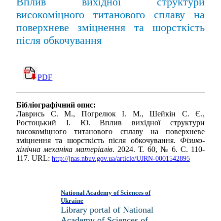
Вплив вихідної структури
високоміцного титанового сплаву на
поверхневе зміцнення та шорсткість
після обкочування
PDF
Бібліографічний опис:
Лаврись С. М., Погрелюк І. М., Шейкін С. Є.,
Ростоцький І. Ю. Вплив вихідної структури
високоміцного титанового сплаву на поверхневе
зміцнення та шорсткість після обкочування.
Фізико-
хімічна механіка матеріалів
. 2024. Т. 60, № 6. С. 110-
117. URL:
http://jnas.nbuv.gov.ua/article/UJRN-0001542895
National Academy of Sciences of
Ukraine
Library portal of National
Academy of Sciences of