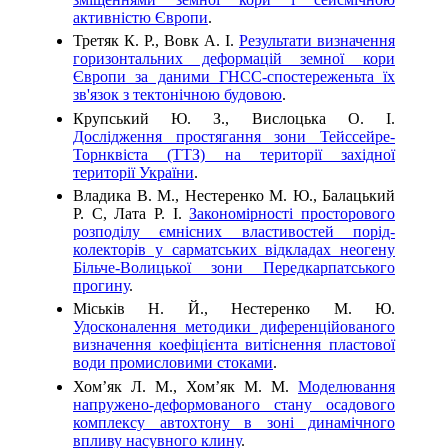
активністю Європи
.
Третяк К. Р., Вовк А. І.
Результати визначення
горизонтальних деформацій земної кори
Європи за даними ГНСС-спостереженьта їх
зв'язок з тектонічною будовою
.
Крупський Ю. З., Вислоцька О. І.
Дослідження простягання зони Тейссейре-
Торнквіста (ТТЗ) на території західної
території України
.
Владика В. М., Нестеренко М. Ю., Балацький
Р. С, Лата Р. І.
Закономірності просторового
розподілу ємнісних властивостей порід-
колекторів у сарматських відкладах неогену
Більче-Волицької зони Передкарпатського
прогину
.
Міськів Н. Й., Нестеренко М. Ю.
Удосконалення методики диференційованого
визначення коефіцієнта витіснення пластової
води промисловими стоками
.
Хом’як Л. М., Хом’як М. М.
Моделювання
напружено-деформованого стану осадового
комплексу автохтону в зоні динамічного
впливу насувного клину
.