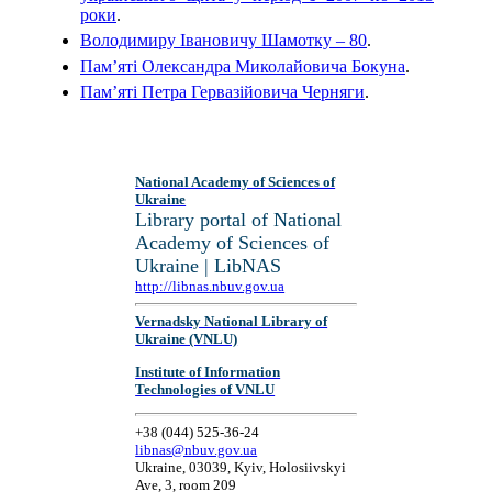
роки
.
Володимиру Івановичу Шамотку – 80
.
Пам’яті Олександра Миколайовича Бокуна
.
Пам’яті Петра Гервазійовича Черняги
.
National Academy of Sciences of
Ukraine
Library portal of National
Academy of Sciences of
Ukraine | LibNAS
http://libnas.nbuv.gov.ua
Vernadsky National Library of
Ukraine (VNLU)
Institute of Information
Technologies of VNLU
+38 (044) 525-36-24
libnas@nbuv.gov.ua
Ukraine, 03039, Kyiv, Holosiivskyi
Ave, 3, room 209