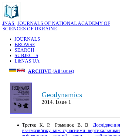
JNAS | JOURNALS OF NATIONAL ACADEMY OF
SCIENCES OF UKRAINE
JOURNALS
BROWSE
SEARCH
SUBJECTS
LibNAS UA
ARCHIVE
(All issues)
Geodynamics
2014. Issue 1
Третяк К. Р., Романюк В. В.
Дослідження
взаємозв’язку між сучасними вертикальними
зміщеннями земної кори і сейсмічною