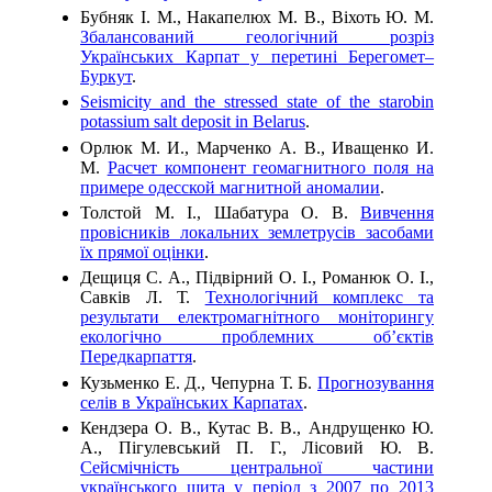
Бубняк І. М., Накапелюх М. В., Віхоть Ю. М.
Збалансований геологічний розріз
Українських Карпат у перетині Берегомет–
Буркут
.
Seismicity and the stressed state of the starobin
potassium salt deposit in Belarus
.
Орлюк М. И., Марченко А. В., Иващенко И.
М.
Расчет компонент геомагнитного поля на
примере одесской магнитной аномалии
.
Толстой М. І., Шабатура О. В.
Вивчення
провісників локальних землетрусів засобами
їх прямої оцінки
.
Дещиця С. А., Підвірний О. І., Романюк О. І.,
Савків Л. Т.
Технологічний комплекс та
результати електромагнітного моніторингу
екологічно проблемних об’єктів
Передкарпаття
.
Кузьменко Е. Д., Чепурна Т. Б.
Прогнозування
селів в Українських Карпатах
.
Кендзера О. В., Кутас В. В., Андрущенко Ю.
А., Пігулевський П. Г., Лісовий Ю. В.
Сейсмічність центральної частини
українського щита у період з 2007 по 2013