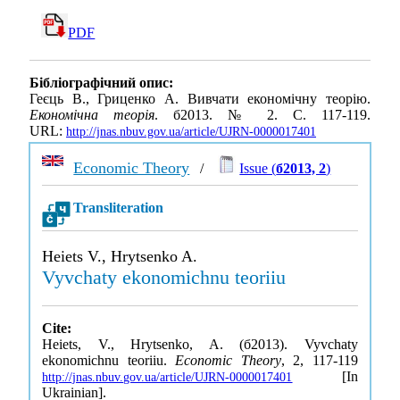
PDF
Бібліографічний опис:
Геєць В., Гриценко А. Вивчати економічну теорію.
Економічна теорія
. б2013. № 2. С. 117-119.
URL:
http://jnas.nbuv.gov.ua/article/UJRN-0000017401
Economic Theory
/
Issue (
б2013, 2
)
Transliteration
Heiets V., Hrytsenko A.
Vyvchaty ekonomichnu teoriiu
Cite:
Heiets, V., Hrytsenko, A. (б2013). Vyvchaty
ekonomichnu teoriiu.
Economic Theory
, 2, 117-119
[In
http://jnas.nbuv.gov.ua/article/UJRN-0000017401
Ukrainian].