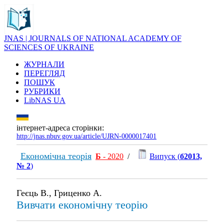
JNAS | JOURNALS OF NATIONAL ACADEMY OF
SCIENCES OF UKRAINE
ЖУРНАЛИ
ПЕРЕГЛЯД
ПОШУК
РУБРИКИ
LibNAS UA
інтернет-адреса сторінки:
http://jnas.nbuv.gov.ua/article/UJRN-0000017401
Економічна теорія
Б
- 2020
/
Випуск (
б2013,
№ 2
)
Геєць В., Гриценко А.
Вивчати економічну теорію