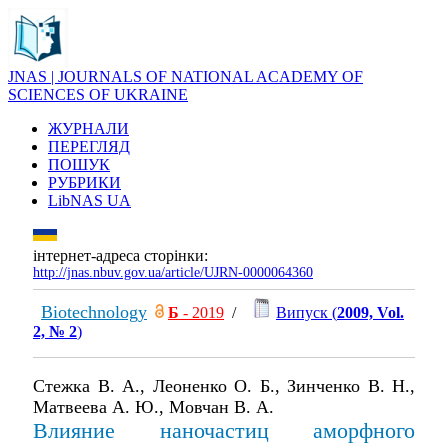
JNAS | JOURNALS OF NATIONAL ACADEMY OF
SCIENCES OF UKRAINE
ЖУРНАЛИ
ПЕРЕГЛЯД
ПОШУК
РУБРИКИ
LibNAS UA
інтернет-адреса сторінки:
http://jnas.nbuv.gov.ua/article/UJRN-0000064360
Biotechnology
Б
- 2019
/
Випуск (
2009, Vol.
2, № 2
)
Стежка В. А., Леоненко О. Б., Зинченко В. Н.,
Матвеева А. Ю., Мовчан В. А.
Влияние наночастиц аморфного