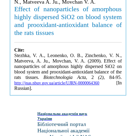
N., Matveeva A. Ju., Movchan V. A.
Effect of nanoparticles of amorphous
highly dispersed SiO2 on blood system
and prooxidant-antioxidant balance of
the rats tissues
Cite:
Stezhka, V. A., Leonenko, O. B., Zinchenko, V. N.,
Matveeva, A. Ju., Movchan, V. A. (2009). Effect of
nanoparticles of amorphous highly dispersed SiO2 on
blood system and prooxidant-antioxidant balance of the
rats tissues.
Biotechnologia Acta
, 2
(2)
, 84-95.
[In
http://jnas.nbuv.gov.ua/article/UJRN-0000064360
Russian].
Національна академія наук
України
Бібліотечний портал
Національної академії