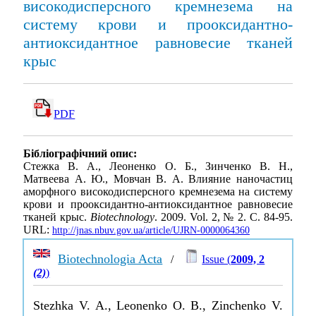
високодисперсного кремнезема на
систему крови и прооксидантно-
антиоксидантное равновесие тканей
крыс
PDF
Бібліографічний опис:
Стежка В. А., Леоненко О. Б., Зинченко В. Н.,
Матвеева А. Ю., Мовчан В. А. Влияние наночастиц
аморфного високодисперсного кремнезема на систему
крови и прооксидантно-антиоксидантное равновесие
тканей крыс.
Biotechnology
. 2009. Vol. 2, № 2. С. 84-95.
URL:
http://jnas.nbuv.gov.ua/article/UJRN-0000064360
Biotechnologia Acta
/
Issue (
2009, 2
(2)
)
Stezhka V. A., Leonenko O. B., Zinchenko V.