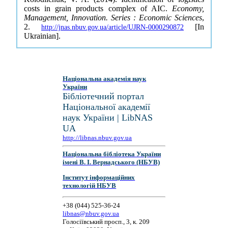
costs in grain products complex of AIC.
Economy,
Management, Innovation. Series : Economic Sciences
,
2.
[In
http://jnas.nbuv.gov.ua/article/UJRN-0000290872
Ukrainian].
Національна академія наук
України
Бібліотечний портал
Національної академії
наук України | LibNAS
UA
http://libnas.nbuv.gov.ua
Національна бібліотека України
імені В. І. Вернадського (НБУВ)
Інститут інформаційних
технологій НБУВ
+38 (044) 525-36-24
libnas@nbuv.gov.ua
Голосіївський просп., 3, к. 209