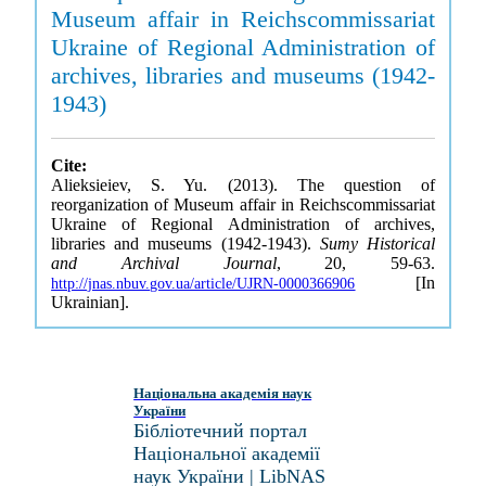
Museum affair in Reichscommissariat
Ukraine of Regional Administration of
archives, libraries and museums (1942-
1943)
Cite:
Alieksieiev, S. Yu. (2013). The question of
reorganization of Museum affair in Reichscommissariat
Ukraine of Regional Administration of archives,
libraries and museums (1942-1943).
Sumy Historical
and Archival Journal
, 20, 59-63.
[In
http://jnas.nbuv.gov.ua/article/UJRN-0000366906
Ukrainian].
Національна академія наук
України
Бібліотечний портал
Національної академії
наук України | LibNAS