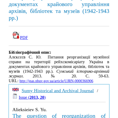
документах крайового управління
архівів, бібліотек та музеїв (1942-1943
рр.)
PDF
Бібліографічний опис:
Алєксєєв С. Ю. Питання реорганізації музейної
справи на території рейхскомісаріату Україна в
документах крайового управління архівів, бібліотек та
музеїв (1942-1943 рр.).
Сумський історико-архівний
журнал
. 2013. № 20. С. 59-63.
URL:
http://jnas.nbuv.gov.ua/article/UJRN-0000366906
Sumy Historical and Archival Journal
/
Issue (
2013, 20
)
Alieksieiev S. Yu.
The question of reorganization of