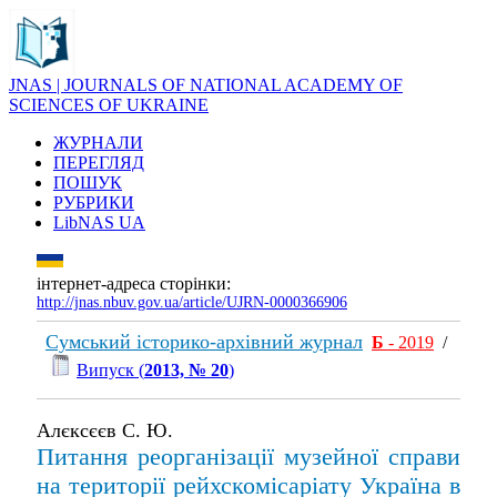
JNAS | JOURNALS OF NATIONAL ACADEMY OF
SCIENCES OF UKRAINE
ЖУРНАЛИ
ПЕРЕГЛЯД
ПОШУК
РУБРИКИ
LibNAS UA
інтернет-адреса сторінки:
http://jnas.nbuv.gov.ua/article/UJRN-0000366906
Сумський історико-архівний журнал
Б
- 2019
/
Випуск (
2013, № 20
)
Алєксєєв С. Ю.
Питання реорганізації музейної справи
на території рейхскомісаріату Україна в