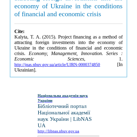
economy of Ukraine in the conditions
of financial and economic crisis
Cite:
Kalyta, T. A. (2015). Project financing as a method of
attracting foreign investments into the economy of
Ukraine in the conditions of financial and economic
crisis.
Economy, Management, Innovation. Series :
Economic Sciences
, 1.
[In
http://jnas.nbuv.gov.ua/article/UJRN-0000374850
Ukrainian].
Національна академія наук
України
Бібліотечний портал
Національної академії
наук України | LibNAS
UA
http://libnas.nbuv.gov.ua