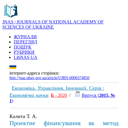
JNAS | JOURNALS OF NATIONAL ACADEMY OF
SCIENCES OF UKRAINE
ЖУРНАЛИ
ПЕРЕГЛЯД
ПОШУК
РУБРИКИ
LibNAS UA
інтернет-адреса сторінки:
http://jnas.nbuv.gov.ua/article/UJRN-0000374850
Економіка. Управління. Інновації. Серія :
Економічні науки
Б
- 2020
/
Випуск (
2015, №
1
)
Калита Т. А.
Проектне фінансування як метод