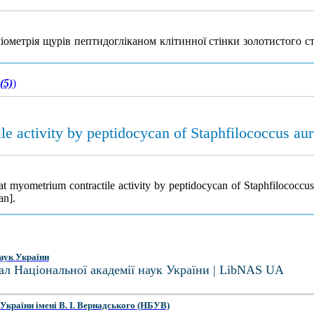
міометрія щурів пептидогліканом клітинної стінки золотистого с
(5)
)
e activity by peptidocycan of Staphfilococcus aur
rat myometrium contractile activity by peptidocycan of Staphfilococcus
an].
аук України
ал Національної академії наук України | LibNAS UA
України імені В. І. Вернадського (НБУВ)