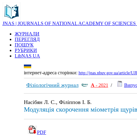
JNAS | JOURNALS OF NATIONAL ACADEMY OF SCIENCES
ЖУРНАЛИ
ПЕРЕГЛЯД
ПОШУК
РУБРИКИ
LibNAS UA
інтернет-адреса сторінки:
http://jnas.nbuv.gov.ua/article/
Фізіологічний журнал
А
- 2021
/
Випус
Насібян Л. С., Філіппов І. Б.
Модуляція скорочення міометрія щурів
PDF