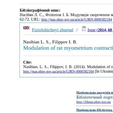
Бібліографічний опис:
Насібян Л. С., Філіппов І. Б. Модуляція скорочення 
62-72. URL:
http://jnas.nbuv.gov.ua/article/UJRN-0000382184
Fiziolohichnyi zhurnal
/
Issue (
2014, 60
Nasibian L. S., Filippov I. B.
Modulation of rat myometrium contractil
Cite:
Nasibian, L. S., Filippov, I. B. (2014). Modulation of 
[In Ukraini
http://jnas.nbuv.gov.ua/article/UJRN-0000382184
Національна академія н
Бібліотечний порт
http://libnas.nbuv.gov.ua
Національна бібліотека 