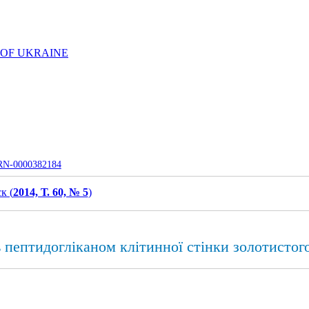
 OF UKRAINE
UJRN-0000382184
к (
2014, Т. 60, № 5
)
 пептидогліканом клітинної стінки золотистог