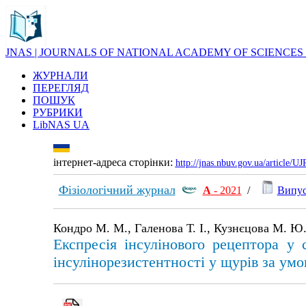
JNAS | JOURNALS OF NATIONAL ACADEMY OF SCIENCES
ЖУРНАЛИ
ПЕРЕГЛЯД
ПОШУК
РУБРИКИ
LibNAS UA
інтернет-адреса сторінки:
http://jnas.nbuv.gov.ua/article/
Фізіологічний журнал
А
- 2021
/
Випус
Кондро М. М., Галенова Т. І., Кузнєцова М. Ю.
Експресія інсулінового рецептора у
інсулінорезистентності у щурів за умо