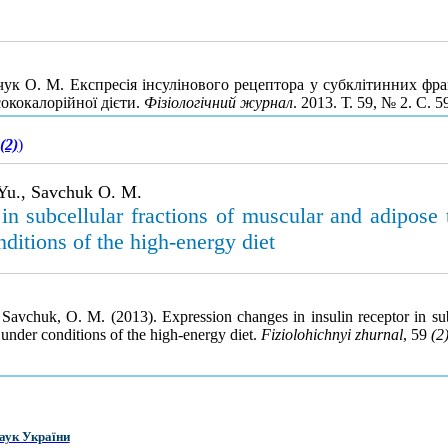
чук О. М. Експресія інсулінового рецептора у субклітинних фра
сококалорійної дієти.
Фізіологічний журнал
. 2013. Т. 59, № 2. С. 
(2)
)
Yu., Savchuk O. M.
in subcellular fractions of muscular and adipose ti
ditions of the high-energy diet
avchuk, O. M. (2013). Expression changes in insulin receptor in subc
s under conditions of the high-energy diet.
Fiziolohichnyi zhurnal
, 59
(2
аук України