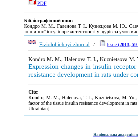
PDF
Бібліографічний опис:
Кондро М. М., Галенова Т. І., Кузнєцова М. Ю., Сав
тканинної інсулінорезистентності у щурів за умов ви
Fiziolohichnyi zhurnal
/
Issue (
2013, 59
Kondro M. M., Halenova T. I., Kuznietsova M. 
Expression changes in insulin receptor 
resistance development in rats under con
Cite:
Kondro, M. M., Halenova, T. I., Kuznietsova, M. Yu., S
factor of the tissue insulin resistance development in rat
Ukrainian].
Національна академія н