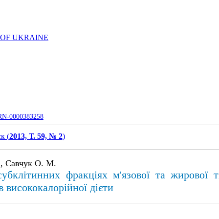
 OF UKRAINE
UJRN-0000383258
к (
2013, Т. 59, № 2
)
, Савчук О. М.
 субклітинних фракціях м'язової та жирової 
в висококалорійної дієти