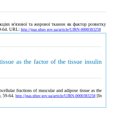
кціях м'язової та жирової тканин як фактор розвитку
59-64. URL:
http://jnas.nbuv.gov.ua/article/UJRN-0000383258
ssue as the factor of the tissue insulin
ellular fractions of muscular and adipose tissue as the
)
, 59-64.
[In
http://jnas.nbuv.gov.ua/article/UJRN-0000383258