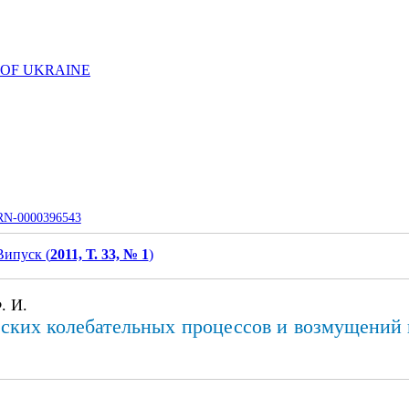
 OF UKRAINE
UJRN-0000396543
Випуск (
2011, Т. 33, № 1
)
. И.
ских колебательных процессов и возмущений 