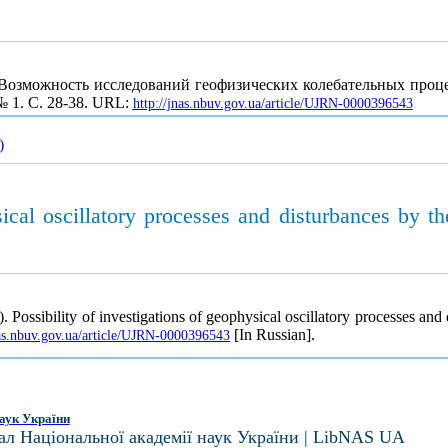
Возможность исследований геофизических колебательных проц
 № 1. С. 28-38. URL:
http://jnas.nbuv.gov.ua/article/UJRN-0000396543
)
sical oscillatory processes and disturbances by t
). Possibility of investigations of geophysical oscillatory processes an
[In Russian].
nas.nbuv.gov.ua/article/UJRN-0000396543
аук України
ал Національної академії наук України | LibNAS UA