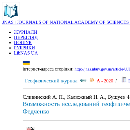
JNAS | JOURNALS OF NATIONAL ACADEMY OF SCIENCES
ЖУРНАЛИ
ПЕРЕГЛЯД
ПОШУК
РУБРИКИ
LibNAS UA
інтернет-адреса сторінки:
http://jnas.nbuv.gov.ua/article/
Геофизический журнал
А
- 2020
/
Сливинский А. П., Калюжный H. A., Бушуев Ф
Возможность исследований геофизиче
Федченко