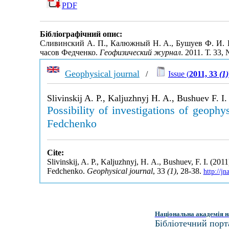
PDF
Бібліографічний опис:
Сливинский А. П., Калюжный H. A., Бушуев Ф. И. 
часов Федченко.
Геофизический журнал
. 2011. Т. 33,
Geophysical journal
/
Issue (
2011, 33
(1)
Slivinskij A. P., Kaljuzhnyj H. A., Bushuev F. I.
Possibility of investigations of geophy
Fedchenko
Cite:
Slivinskij, A. P., Kaljuzhnyj, H. A., Bushuev, F. I. (2011
Fedchenko.
Geophysical journal
, 33
(1)
, 28-38.
http://j
Національна академія н
Бібліотечний порт