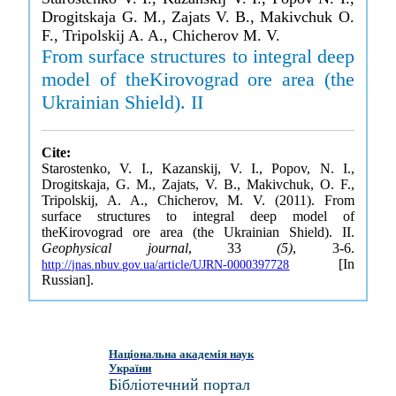
Drogitskaja G. M., Zajats V. B., Makivchuk O.
F., Tripolskij A. A., Chicherov M. V.
From surface structures to integral deep
model of theKirovograd ore area (the
Ukrainian Shield). II
Cite:
Starostenko, V. I., Kazanskij, V. I., Popov, N. I.,
Drogitskaja, G. M., Zajats, V. B., Makivchuk, O. F.,
Tripolskij, A. A., Chicherov, M. V. (2011). From
surface structures to integral deep model of
theKirovograd ore area (the Ukrainian Shield). II.
Geophysical journal
, 33
(5)
, 3-6.
[In
http://jnas.nbuv.gov.ua/article/UJRN-0000397728
Russian].
Національна академія наук
України
Бібліотечний портал