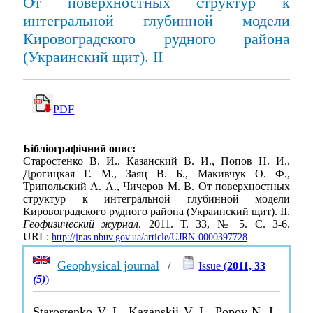
От поверхностных структур к
интегральной глубинной модели
Кировоградского рудного района
(Украинский щит). II
PDF
Бібліографічний опис:
Старостенко В. И., Казанский В. И., Попов Н. И.,
Дрогицкая Г. М., Заяц В. Б., Макивчук О. Ф.,
Трипольский А. А., Чичеров М. В. От поверхностных
структур к интегральной глубинной модели
Кировоградского рудного района (Украинский щит). II.
Геофизический журнал
. 2011. Т. 33, № 5. С. 3-6.
URL:
http://jnas.nbuv.gov.ua/article/UJRN-0000397728
Geophysical journal
/
Issue (
2011, 33
(5)
)
Starostenko V. I., Kazanskij V. I., Popov N. I.,