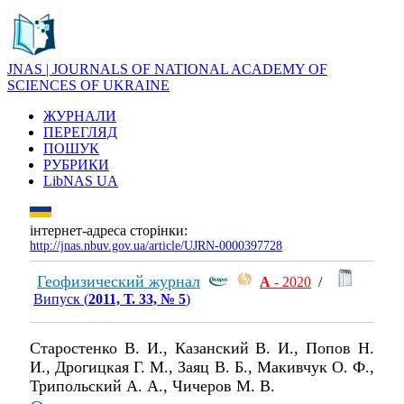
JNAS | JOURNALS OF NATIONAL ACADEMY OF
SCIENCES OF UKRAINE
ЖУРНАЛИ
ПЕРЕГЛЯД
ПОШУК
РУБРИКИ
LibNAS UA
інтернет-адреса сторінки:
http://jnas.nbuv.gov.ua/article/UJRN-0000397728
Геофизический журнал
А
- 2020
/
Випуск (
2011, Т. 33, № 5
)
Старостенко В. И., Казанский В. И., Попов Н.
И., Дрогицкая Г. М., Заяц В. Б., Макивчук О. Ф.,
Трипольский А. А., Чичеров М. В.