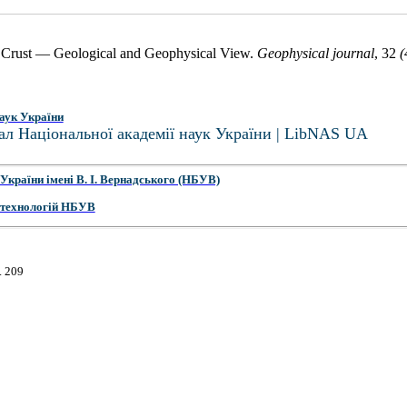
he Crust — Geological and Geophysical View.
Geophysical journal
, 32
(
аук України
ал Національної академії наук України | LibNAS UA
України імені В. І. Вернадського (НБУВ)
 технологій НБУВ
. 209