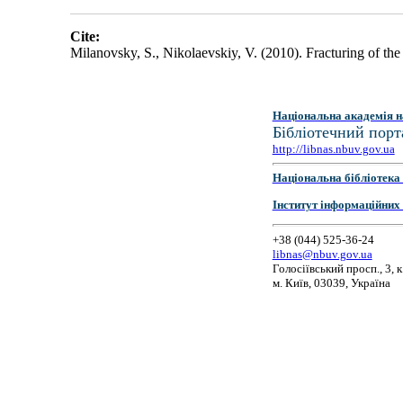
Cite:
Milanovsky, S., Nikolaevskiy, V. (2010). Fracturing of t
Національна академія н
Бібліотечний порт
http://libnas.nbuv.gov.ua
Національна бібліотека 
Інститут інформаційних
+38 (044) 525-36-24
libnas@nbuv.gov.ua
Голосіївський просп., 3, к
м. Київ, 03039, Україна