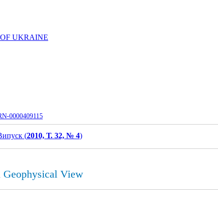
 OF UKRAINE
UJRN-0000409115
Випуск (
2010, Т. 32, № 4
)
d Geophysical View