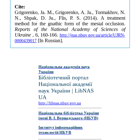
Cite:
Grigorenko, Ja. M., Grigorenko, A. Ja., Tormakhov, N.
N., Shpak, D. Ju., Flis, P. S. (2014). A treatment
method for the gnathic form of the mesial occlusion.
Reports of the National Academy of Sciences of
Ukraine
, 6, 160-166.
http://jnas.nbuv.gov.ua/article/UJRN-
[In Russian].
0000439017
Національна академія наук
України
Бібліотечний портал
Національної академії
наук України | LibNAS
UA
http://libnas.nbuv.gov.ua
Національна бібліотека України
імені В. І. Вернадського (НБУВ)
Інститут інформаційних
технологій НБУВ