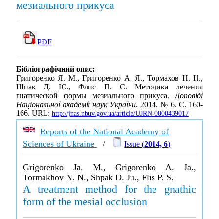
мезиального прикуса
PDF
Бібліографічний опис:
Григоренко Я. М., Григоренко А. Я., Тормахов Н. Н.,
Шпак Д. Ю., Флис П. С. Методика лечения
гнатической формы мезиального прикуса.
Доповіді
Національної академії наук України
. 2014. № 6. С. 160-
166. URL:
http://jnas.nbuv.gov.ua/article/UJRN-0000439017
Reports of the National Academy of
Sciences of Ukraine
/
Issue (
2014, 6
)
Grigorenko Ja. M., Grigorenko A. Ja.,
Tormakhov N. N., Shpak D. Ju., Flis P. S.
A treatment method for the gnathic
form of the mesial occlusion