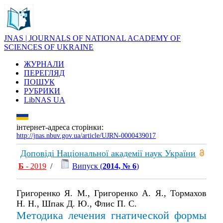
JNAS | JOURNALS OF NATIONAL ACADEMY OF
SCIENCES OF UKRAINE
ЖУРНАЛИ
ПЕРЕГЛЯД
ПОШУК
РУБРИКИ
LibNAS UA
інтернет-адреса сторінки:
http://jnas.nbuv.gov.ua/article/UJRN-0000439017
Доповіді Національної академії наук України
Б
- 2019
/
Випуск (
2014, № 6
)
Григоренко Я. М., Григоренко А. Я., Тормахов
Н. Н., Шпак Д. Ю., Флис П. С.
Методика лечения гнатической формы