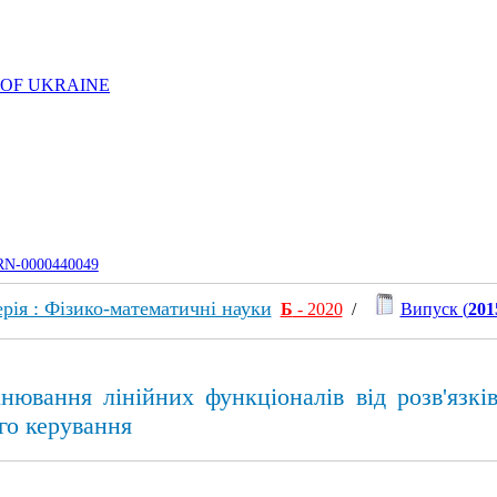
 OF UKRAINE
UJRN-0000440049
рія : Фізико-математичні науки
Б
- 2020
/
Випуск (
201
нювання лінійних функціоналів від розв'язкі
го керування