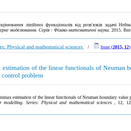
інювання лінійних функціоналів від розв'язків задачі Нейман
не моделювання. Серія : Фізико-математичні науки
. 2015. Ви
es: Physical and mathematical sciences
/
Issue (
2015, 12
)
estimation of the linear functionals of Neuman b
l control problem
imax estimation of the linear functionals of Neuman boundary value pro
 modelling. Series: Physical and mathematical sciences
, 12, 1