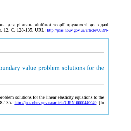
а для рівнянь лінійної теорії пружності до задачі
п. 12. С. 128-135. URL:
http://jnas.nbuv.gov.ua/article/UJRN-
oundary value problem solutions for the
blem solutions for the linear elasticity equations to the
28-135.
[In
http://jnas.nbuv.gov.ua/article/UJRN-0000440049