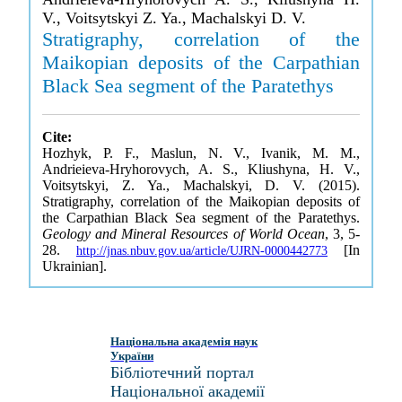
V., Voitsytskyi Z. Ya., Machalskyi D. V.
Stratigraphy, correlation of the
Maikopian deposits of the Carpathian
Black Sea segment of the Paratethys
Cite:
Hozhyk, P. F., Maslun, N. V., Ivanik, M. M.,
Andrieieva-Hryhorovych, A. S., Kliushyna, H. V.,
Voitsytskyi, Z. Ya., Machalskyi, D. V. (2015).
Stratigraphy, correlation of the Maikopian deposits of
the Carpathian Black Sea segment of the Paratethys.
Geology and Mineral Resources of World Ocean
, 3, 5-
28.
[In
http://jnas.nbuv.gov.ua/article/UJRN-0000442773
Ukrainian].
Національна академія наук
України
Бібліотечний портал
Національної академії