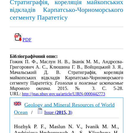
Стратиграфія, кореляція майкопських
відкладів Карпатсько-Чорноморського
сегменту Паратетісу
PDF
Бібліографічний опис:
Гожик П. Ф., Маслун Н. В., Іванік М. М., Андрєєва-
Григорович А. С., Клюшина Г. В., Войцицький З. Я.,
Мачальський Д. В. Стратиграфія, кореляція
майкопських відкладів Карпатсько-Чорноморського
сегменту Паратетісу.
Геология и полезные ископаемые
Мирового океана
. 2015. № 3. С. 5-28.
URL:
http://jnas.nbuv.gov.ua/article/UJRN-0000442773
Geology and Mineral Resources of World
Ocean
/
Issue (
2015, 3
)
Hozhyk P. F., Maslun N. V., Ivanik M. M.,
Andrieieva-Hryhorovych A. S., Kliushyna H.