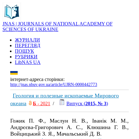
JNAS | JOURNALS OF NATIONAL ACADEMY OF
SCIENCES OF UKRAINE
ЖУРНАЛИ
ПЕРЕГЛЯД
ПОШУК
РУБРИКИ
LibNAS UA
інтернет-адреса сторінки:
http://jnas.nbuv.gov.ua/article/UJRN-0000442773
Геология и полезные ископаемые Мирового
океана
Б
- 2021
/
Випуск (
2015, № 3
)
Гожик П. Ф., Маслун Н. В., Іванік М. М.,
Андрєєва-Григорович А. С., Клюшина Г. В.,
Войцицький З. Я., Мачальський Д. В.