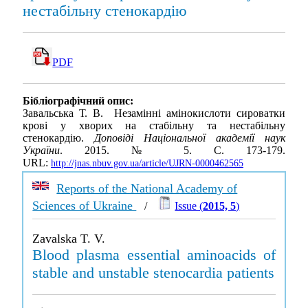
нестабiльну стенокардiю
PDF
Бібліографічний опис:
Завальська Т. В. Незамiннi амiнокислоти сироватки
кровi у хворих на стабiльну та нестабiльну
стенокардiю.
Доповіді Національної академії наук
України
. 2015. № 5. С. 173-179.
URL:
http://jnas.nbuv.gov.ua/article/UJRN-0000462565
Reports of the National Academy of
Sciences of Ukraine
/
Issue (
2015, 5
)
Zavalska T. V.
Blood plasma essential aminoacids of
stable and unstable stenocardia patients