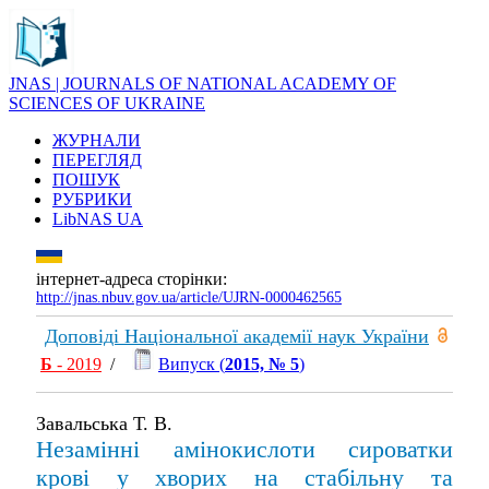
JNAS | JOURNALS OF NATIONAL ACADEMY OF
SCIENCES OF UKRAINE
ЖУРНАЛИ
ПЕРЕГЛЯД
ПОШУК
РУБРИКИ
LibNAS UA
інтернет-адреса сторінки:
http://jnas.nbuv.gov.ua/article/UJRN-0000462565
Доповіді Національної академії наук України
Б
- 2019
/
Випуск (
2015, № 5
)
Завальська Т. В.
Незамiннi амiнокислоти сироватки
кровi у хворих на стабiльну та