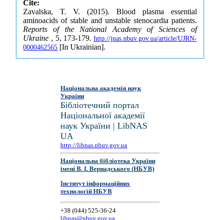
Cite:
Zavalska, T. V. (2015). Blood plasma essential
aminoacids of stable and unstable stenocardia patients.
Reports of the National Academy of Sciences of
Ukraine
, 5, 173-179.
http://jnas.nbuv.gov.ua/article/UJRN-
[In Ukrainian].
0000462565
Національна академія наук
України
Бібліотечний портал
Національної академії
наук України | LibNAS
UA
http://libnas.nbuv.gov.ua
Національна бібліотека України
імені В. І. Вернадського (НБУВ)
Інститут інформаційних
технологій НБУВ
+38 (044) 525-36-24
libnas@nbuv.gov.ua