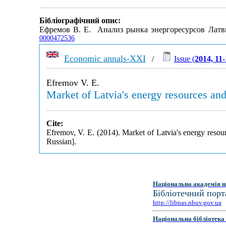
Бібліографічний опис:
Ефремов В. Е. Анализ рынка энергоресурсов Латв
0000472536
Economic annals-XXI
/
Issue (
2014, 11
Efremov V. E.
Market of Latvia's energy resources and 
Cite:
Efremov, V. E. (2014). Market of Latvia's energy resour
Russian].
Національна академія н
Бібліотечний порт
http://libnas.nbuv.gov.ua
Національна бібліотека 