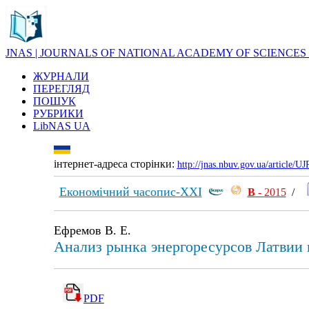
JNAS | JOURNALS OF NATIONAL ACADEMY OF SCIENCES
ЖУРНАЛИ
ПЕРЕГЛЯД
ПОШУК
РУБРИКИ
LibNAS UA
інтернет-адреса сторінки:
http://jnas.nbuv.gov.ua/article/
Економічний часопис-ХХІ
В
- 2015
/
Ефремов В. Е.
Анализ рынка энергоресурсов Латвии 
PDF