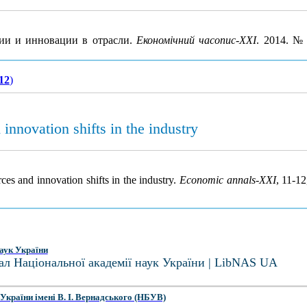
ии и инновации в отрасли.
Економічний часопис-ХХІ
. 2014. №
-12
)
innovation shifts in the industry
ces and innovation shifts in the industry.
Economic annals-XXI
, 11-1
аук України
ал Національної академії наук України | LibNAS UA
України імені В. І. Вернадського (НБУВ)