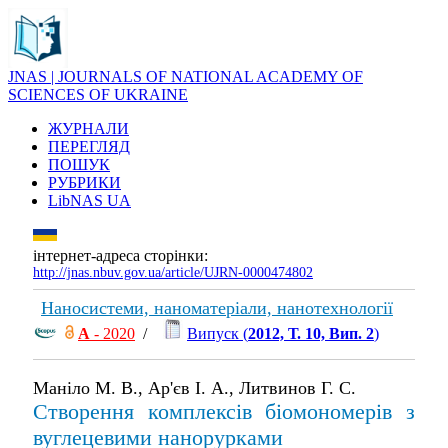
JNAS | JOURNALS OF NATIONAL ACADEMY OF
SCIENCES OF UKRAINE
ЖУРНАЛИ
ПЕРЕГЛЯД
ПОШУК
РУБРИКИ
LibNAS UA
інтернет-адреса сторінки:
http://jnas.nbuv.gov.ua/article/UJRN-0000474802
Наносистеми, наноматеріали, нанотехнології
А
- 2020
/
Випуск (
2012, Т. 10, Вип. 2
)
Маніло М. В., Ар'єв І. А., Литвинов Г. С.
Створення комплексів біомономерів з
вуглецевими нанорурками