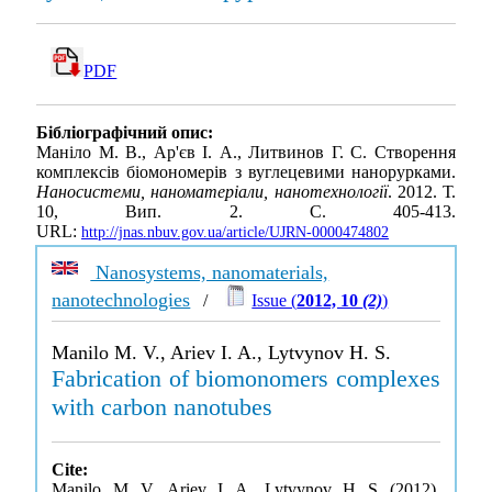
PDF
Бібліографічний опис:
Маніло М. В., Ар'єв І. А., Литвинов Г. С. Створення
комплексів біомономерів з вуглецевими нанорурками.
Наносистеми, наноматеріали, нанотехнології
. 2012. Т.
10, Вип. 2. С. 405-413.
URL:
http://jnas.nbuv.gov.ua/article/UJRN-0000474802
Nanosystems, nanomaterials,
nanotechnologies
/
Issue (
2012, 10
(2)
)
Manilo M. V., Ariev I. A., Lytvynov H. S.
Fabrication of biomonomers complexes
with carbon nanotubes
Cite:
Manilo, M. V., Ariev, I. A., Lytvynov, H. S. (2012).