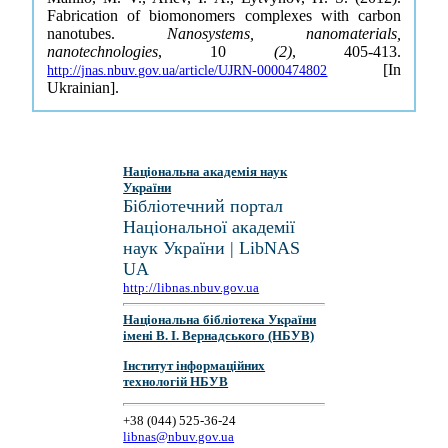
Fabrication of biomonomers complexes with carbon
nanotubes.
Nanosystems, nanomaterials,
nanotechnologies
, 10
(2)
, 405-413.
[In
http://jnas.nbuv.gov.ua/article/UJRN-0000474802
Ukrainian].
Національна академія наук
України
Бібліотечний портал
Національної академії
наук України | LibNAS
UA
http://libnas.nbuv.gov.ua
Національна бібліотека України
імені В. І. Вернадського (НБУВ)
Інститут інформаційних
технологій НБУВ
+38 (044) 525-36-24
libnas@nbuv.gov.ua