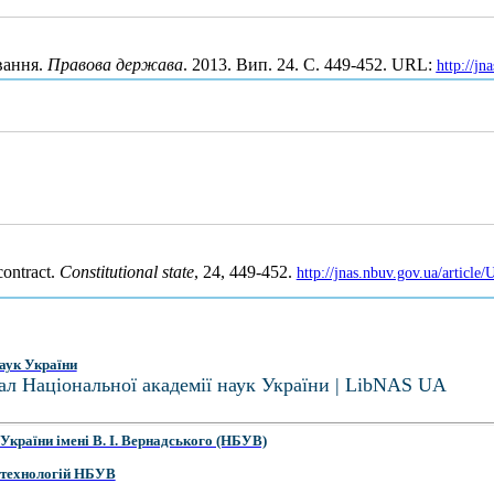
вання.
Правова держава
. 2013. Вип. 24. С. 449-452. URL:
http://j
contract.
Constitutional state
, 24, 449-452.
http://jnas.nbuv.gov.ua/articl
аук України
ал Національної академії наук України | LibNAS UA
України імені В. І. Вернадського (НБУВ)
 технологій НБУВ