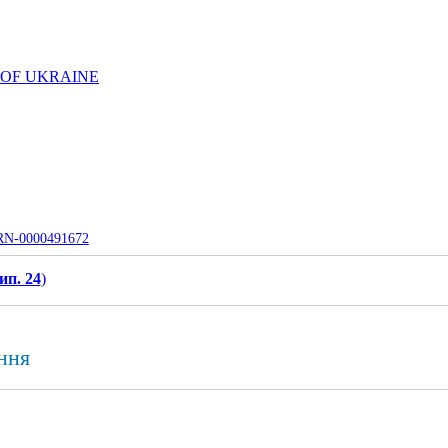
 OF UKRAINE
UJRN-0000491672
ип. 24
)
ння