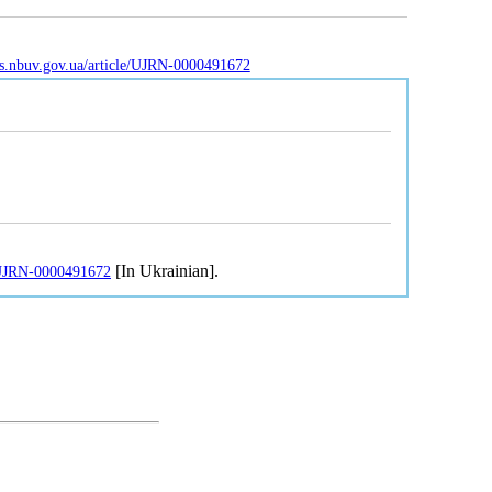
nas.nbuv.gov.ua/article/UJRN-0000491672
[In Ukrainian].
e/UJRN-0000491672