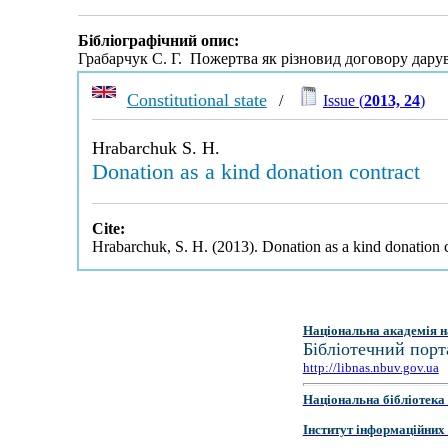
Бібліографічний опис:
Грабарчук С. Г. Пожертва як різновид договору дару
Constitutional state
/
Issue (
2013, 24
)
Hrabarchuk S. H.
Donation as a kind donation contract
Cite:
Hrabarchuk, S. H. (2013). Donation as a kind donation 
Національна академія н
Бібліотечний порт
http://libnas.nbuv.gov.ua
Національна бібліотека 
Інститут інформаційних