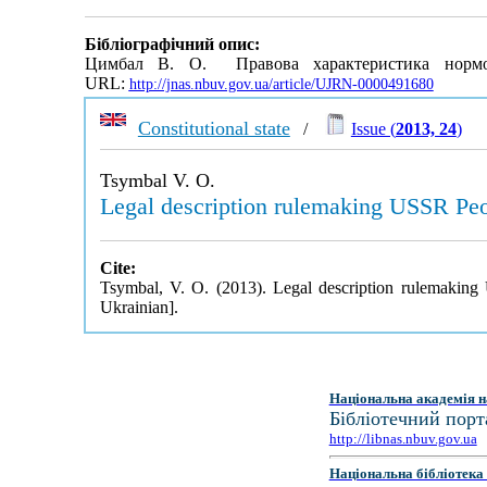
Бібліографічний опис:
Цимбал В. О. Правова характеристика нормотв
URL:
http://jnas.nbuv.gov.ua/article/UJRN-0000491680
Constitutional state
/
Issue (
2013, 24
)
Tsymbal V. O.
Legal description rulemaking USSR Peo
Cite:
Tsymbal, V. O. (2013). Legal description rulemakin
Ukrainian].
Національна академія н
Бібліотечний порт
http://libnas.nbuv.gov.ua
Національна бібліотека 