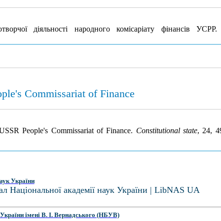
орчої діяльності народного комісаріату фінансів УСРР
ple's Commissariat of Finance
g USSR People's Commissariat of Finance.
Constitutional state
, 24, 
аук України
ал Національної академії наук України | LibNAS UA
України імені В. І. Вернадського (НБУВ)