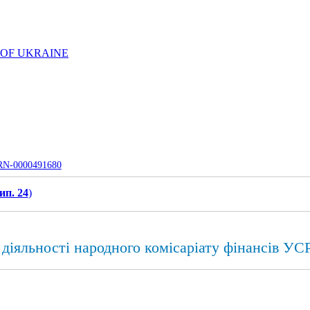
 OF UKRAINE
UJRN-0000491680
ип. 24
)
діяльності народного комісаріату фінансів УС